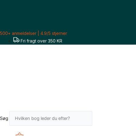
Gå
Anne
til
Margrete
indholdet
Berg,
Lis
Frost
500+ anmeldelser | 4.9/5 stjerner
og
Fri fragt over 350 KR
Anne
Olsen:
Kvindfolk
-
bind
1-
2
-
1600-
1900
Søg
/
1900-
1980