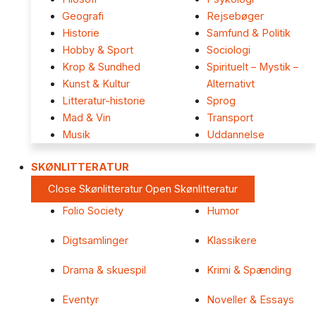
Geografi
Rejsebøger
Historie
Samfund & Politik
Hobby & Sport
Sociologi
Krop & Sundhed
Spirituelt – Mystik –
Kunst & Kultur
Alternativt
Litteratur-historie
Sprog
Mad & Vin
Transport
Musik
Uddannelse
SKØNLITTERATUR
Close Skønlitteratur
Open Skønlitteratur
Folio Society
Humor
Digtsamlinger
Klassikere
Drama & skuespil
Krimi & Spænding
Eventyr
Noveller & Essays