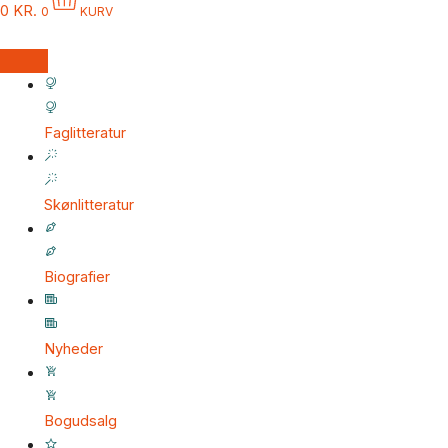
0
KR.
0
KURV
antal
Faglitteratur
Skønlitteratur
Biografier
Nyheder
Bogudsalg