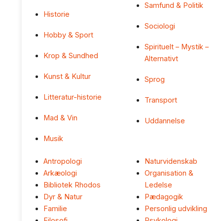
Samfund & Politik
Historie
Sociologi
Hobby & Sport
Spirituelt – Mystik –
Krop & Sundhed
Alternativt
Kunst & Kultur
Sprog
Litteratur-historie
Transport
Mad & Vin
Uddannelse
Musik
Antropologi
Naturvidenskab
Arkæologi
Organisation &
Bibliotek Rhodos
Ledelse
Dyr & Natur
Pædagogik
Familie
Personlig udvikling
Filosofi
Psykologi