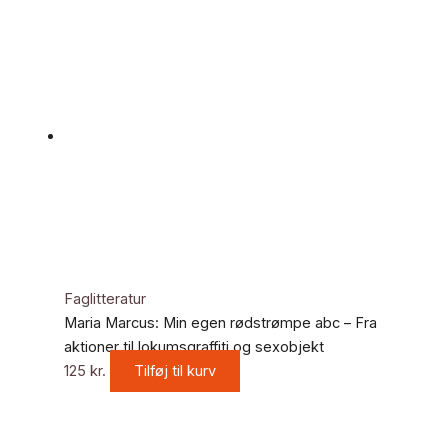
Faglitteratur
Maria Marcus: Min egen rødstrømpe abc – Fra
aktioner til lokumsgraffiti og sexobjekt
125
kr.
Tilføj til kurv