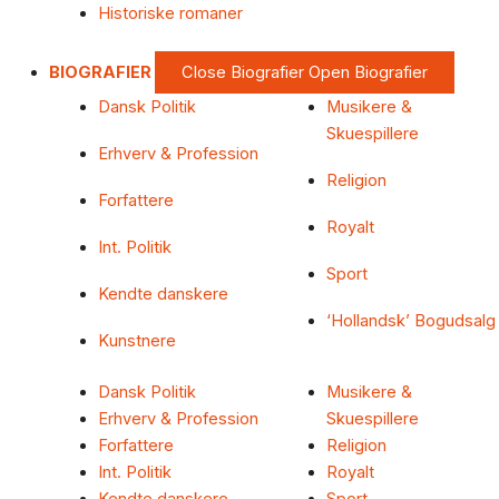
Historiske romaner
BIOGRAFIER
Close Biografier
Open Biografier
Dansk Politik
Musikere &
Skuespillere
Erhverv & Profession
Religion
Forfattere
Royalt
Int. Politik
Sport
Kendte danskere
‘Hollandsk’ Bogudsalg
Kunstnere
Dansk Politik
Musikere &
Erhverv & Profession
Skuespillere
Forfattere
Religion
Int. Politik
Royalt