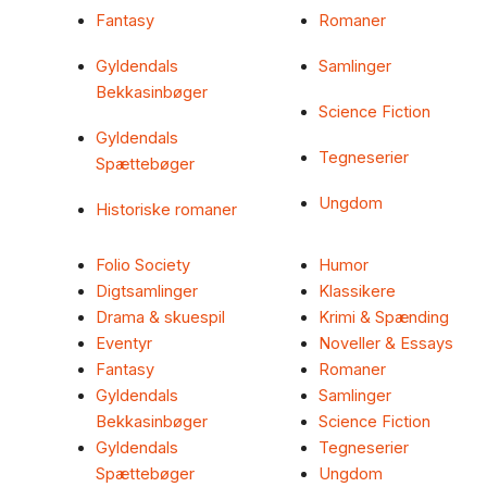
Fantasy
Romaner
Gyldendals
Samlinger
Bekkasinbøger
Science Fiction
Gyldendals
Tegneserier
Spættebøger
Ungdom
Historiske romaner
Folio Society
Humor
Digtsamlinger
Klassikere
Drama & skuespil
Krimi & Spænding
Eventyr
Noveller & Essays
Fantasy
Romaner
Gyldendals
Samlinger
Bekkasinbøger
Science Fiction
Gyldendals
Tegneserier
Spættebøger
Ungdom