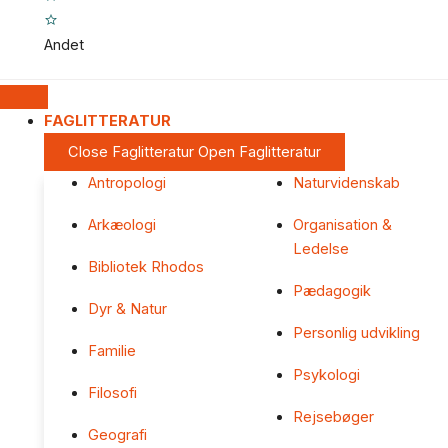
Andet
FAGLITTERATUR
Close Faglitteratur
Open Faglitteratur
Antropologi
Naturvidenskab
Arkæologi
Organisation &
Ledelse
Bibliotek Rhodos
Pædagogik
Dyr & Natur
Personlig udvikling
Familie
Psykologi
Filosofi
Rejsebøger
Geografi