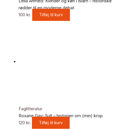
Leila Ahmed: Kvinder og køn i islam – historiske
rødder til en moderne debat
100
kr.
Tilføj til kurv
Faglitteratur
Roxane Gay: Sult – historien om (min) krop
120
kr.
Tilføj til kurv