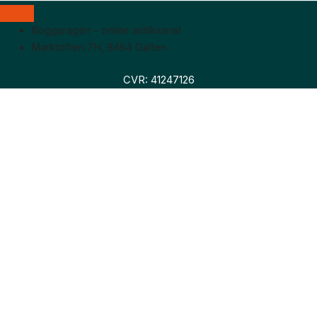
Boggaragen – online antikvariat
Marktoften 7H, 8464 Galten
CVR: 41247126
Faglitteratur
Skønlitteratur
Biografier
Nyheder
Om os
Hollandsk bogudsalg
Om os