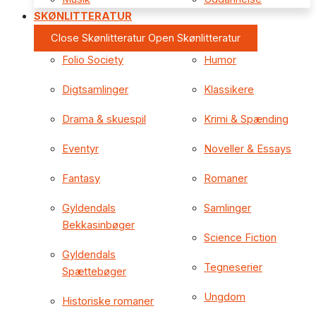
SKØNLITTERATUR
Close Skønlitteratur
Open Skønlitteratur
Folio Society
Humor
Digtsamlinger
Klassikere
Drama & skuespil
Krimi & Spænding
Eventyr
Noveller & Essays
Fantasy
Romaner
Gyldendals
Samlinger
Bekkasinbøger
Science Fiction
Gyldendals
Tegneserier
Spættebøger
Ungdom
Historiske romaner