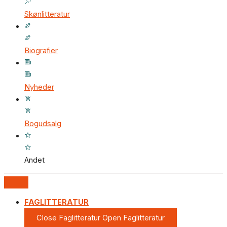
Skønlitteratur
Biografier
Nyheder
Bogudsalg
Andet
FAGLITTERATUR
Close Faglitteratur
Open Faglitteratur