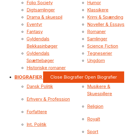
Folio Society
Humor
Digtsamlinger
Klassikere
Drama & skuespil
Krimi & Spænding
Eventyr
Noveller & Essays
Fantasy
Romaner
Gyldendals
Samlinger
Bekkasinbøger
Science Fiction
Gyldendals
Tegneserier
Spættebøger
Ungdom
Historiske romaner
BIOGRAFIER
Close Biografier
Open Biografier
Dansk Politik
Musikere &
Skuespillere
Erhverv & Profession
Religion
Forfattere
Royalt
Int. Politik
Sport