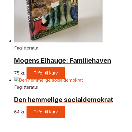
Faglitteratur
Mogens Elhauge: Familiehaven
75
kr.
Tilføj til kurv
Faglitteratur
Den hemmelige socialdemokrat
64
kr.
Tilføj til kurv