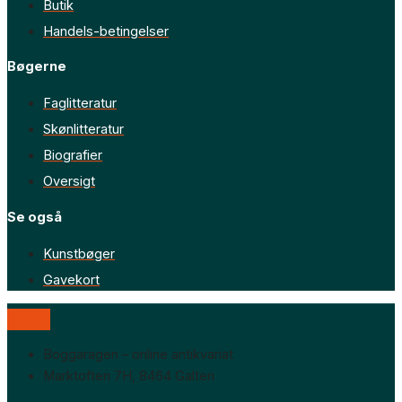
Butik
Handels-betingelser
Bøgerne
Faglitteratur
Skønlitteratur
Biografier
Oversigt
Se også
Kunstbøger
Gavekort
Boggaragen – online antikvariat
Marktoften 7H, 8464 Galten