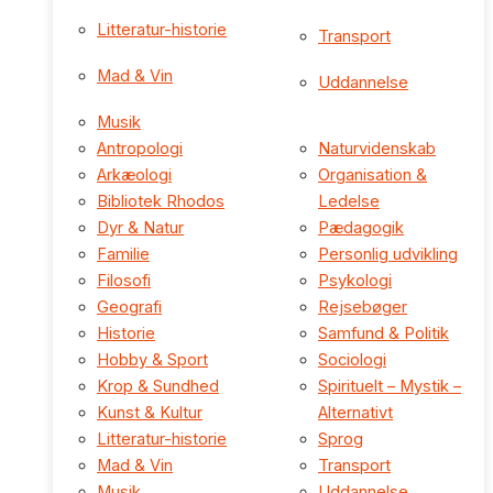
Litteratur-historie
Transport
Mad & Vin
Uddannelse
Musik
Antropologi
Naturvidenskab
Arkæologi
Organisation &
Bibliotek Rhodos
Ledelse
Dyr & Natur
Pædagogik
Familie
Personlig udvikling
Filosofi
Psykologi
Geografi
Rejsebøger
Historie
Samfund & Politik
Hobby & Sport
Sociologi
Krop & Sundhed
Spirituelt – Mystik –
Kunst & Kultur
Alternativt
Litteratur-historie
Sprog
Mad & Vin
Transport
Musik
Uddannelse