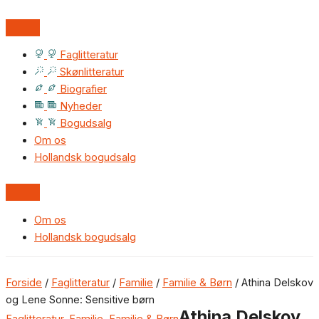
Faglitteratur
Skønlitteratur
Biografier
Nyheder
Bogudsalg
Om os
Hollandsk bogudsalg
Om os
Hollandsk bogudsalg
Forside
/
Faglitteratur
/
Familie
/
Familie & Børn
/ Athina Delskov
og Lene Sonne: Sensitive børn
Athina Delskov
Faglitteratur
,
Familie
,
Familie & Børn