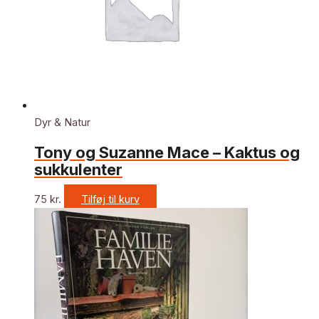
Dyr & Natur
Tony og Suzanne Mace – Kaktus og
sukkulenter
75
kr.
Tilføj til kurv