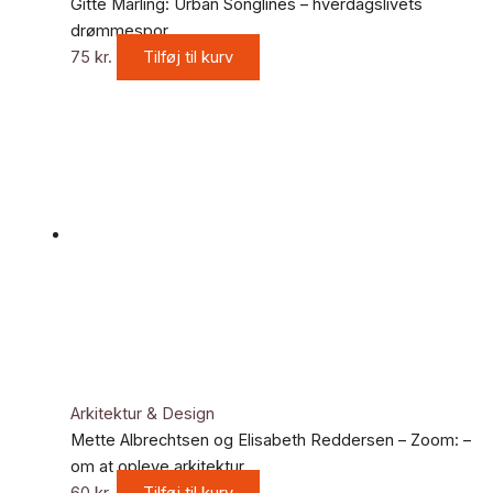
Gitte Marling: Urban Songlines – hverdagslivets
drømmespor
75
kr.
Tilføj til kurv
Arkitektur & Design
Mette Albrechtsen og Elisabeth Reddersen – Zoom: –
om at opleve arkitektur