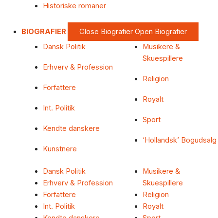
Historiske romaner
BIOGRAFIER
Close Biografier
Open Biografier
Dansk Politik
Musikere &
Skuespillere
Erhverv & Profession
Religion
Forfattere
Royalt
Int. Politik
Sport
Kendte danskere
‘Hollandsk’ Bogudsalg
Kunstnere
Dansk Politik
Musikere &
Erhverv & Profession
Skuespillere
Forfattere
Religion
Int. Politik
Royalt