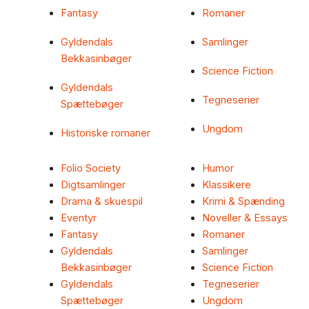
Fantasy
Romaner
Gyldendals
Samlinger
Bekkasinbøger
Science Fiction
Gyldendals
Tegneserier
Spættebøger
Ungdom
Historiske romaner
Folio Society
Humor
Digtsamlinger
Klassikere
Drama & skuespil
Krimi & Spænding
Eventyr
Noveller & Essays
Fantasy
Romaner
Gyldendals
Samlinger
Bekkasinbøger
Science Fiction
Gyldendals
Tegneserier
Spættebøger
Ungdom