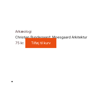
Arkæologi
Christian Bundegaard: Moesgaard Arkitektur
75
kr.
Tilføj til kurv