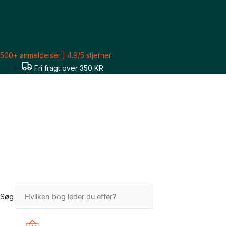
Gå
Axel
til
Thygensen
indholdet
(red.):
Tilegnet
Mogens
500+ anmeldelser | 4.9/5 stjerner
Koch
Fri fragt over 350 KR
antal
Søg