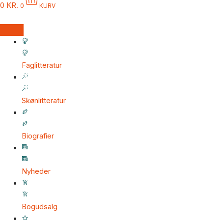
0
KR.
0
KURV
Faglitteratur
Skønlitteratur
Biografier
Nyheder
Bogudsalg