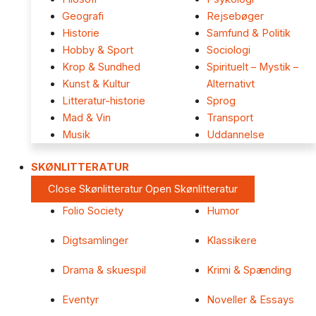
Geografi
Rejsebøger
Historie
Samfund & Politik
Hobby & Sport
Sociologi
Krop & Sundhed
Spirituelt – Mystik –
Kunst & Kultur
Alternativt
Litteratur-historie
Sprog
Mad & Vin
Transport
Musik
Uddannelse
SKØNLITTERATUR
Close Skønlitteratur
Open Skønlitteratur
Folio Society
Humor
Digtsamlinger
Klassikere
Drama & skuespil
Krimi & Spænding
Eventyr
Noveller & Essays