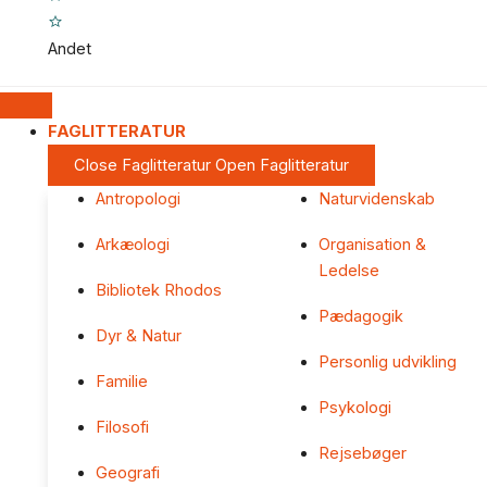
Andet
FAGLITTERATUR
Close Faglitteratur
Open Faglitteratur
Antropologi
Naturvidenskab
Arkæologi
Organisation &
Ledelse
Bibliotek Rhodos
Pædagogik
Dyr & Natur
Personlig udvikling
Familie
Psykologi
Filosofi
Rejsebøger
Geografi