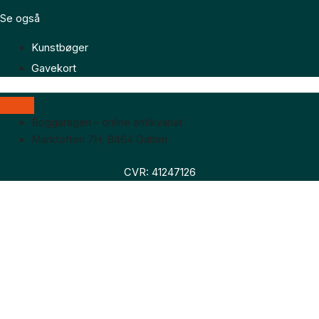
Se også
Kunstbøger
Gavekort
Boggaragen – online antikvariat
Marktoften 7H, 8464 Galten
CVR: 41247126
Faglitteratur
Skønlitteratur
Biografier
Nyheder