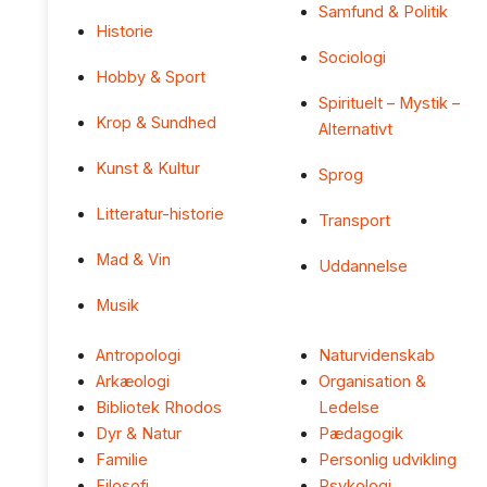
Samfund & Politik
Historie
Sociologi
Hobby & Sport
Spirituelt – Mystik –
Krop & Sundhed
Alternativt
Kunst & Kultur
Sprog
Litteratur-historie
Transport
Mad & Vin
Uddannelse
Musik
Antropologi
Naturvidenskab
Arkæologi
Organisation &
Bibliotek Rhodos
Ledelse
Dyr & Natur
Pædagogik
Familie
Personlig udvikling
Filosofi
Psykologi