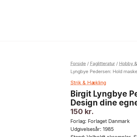
Birgit
Forside
/
Faglitteratur
/
Hobby &
Lyngbye
Lyngbye Pedersen: Hold masken
Pedersen:
Strik & Hækling
Hold
Birgit Lyngbye P
masken.
Design dine egne
Design
150
kr.
dine
egne
Forlag: Forlaget Danmark
strikmodeller
Udgivelsesår: 1985
antal
Stand: Velholdt eksemplar. S