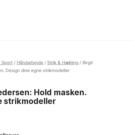
 Sport
/
Håndarbejde
/
Strik & Hækling
/ Birgit
. Design dine egne strikmodeller
edersen: Hold masken.
 strikmodeller
oftcover.