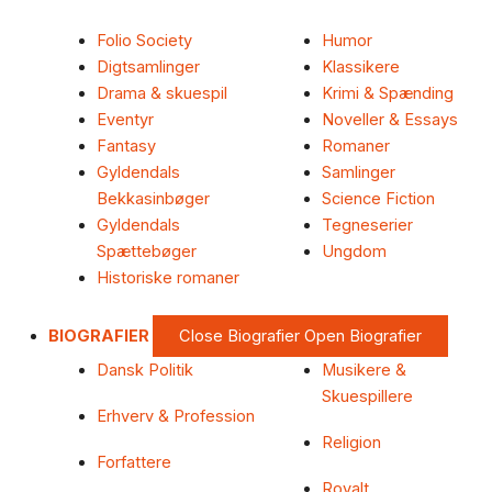
Folio Society
Humor
Digtsamlinger
Klassikere
Drama & skuespil
Krimi & Spænding
Eventyr
Noveller & Essays
Fantasy
Romaner
Gyldendals
Samlinger
Bekkasinbøger
Science Fiction
Gyldendals
Tegneserier
Spættebøger
Ungdom
Historiske romaner
BIOGRAFIER
Close Biografier
Open Biografier
Dansk Politik
Musikere &
Skuespillere
Erhverv & Profession
Religion
Forfattere
Royalt