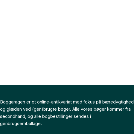
Boggaragen er et online-antikvariat med fokus på bæredygtighed
og glæden ved (gen)brugte bøger. Alle vores bøger kommer fra
secondhand, og alle bogbestillinger sendes i
genbrugsemballage.