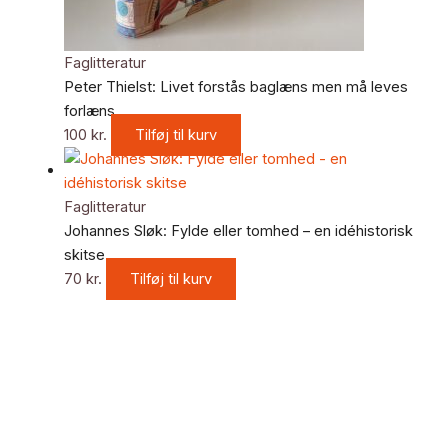
Faglitteratur
Peter Thielst: Livet forstås baglæns men må leves
forlæns
100
kr.
Tilføj til kurv
Faglitteratur
Johannes Sløk: Fylde eller tomhed – en idéhistorisk
skitse
70
kr.
Tilføj til kurv