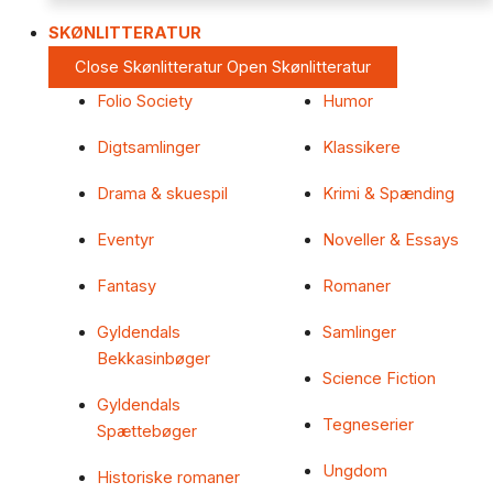
SKØNLITTERATUR
Close Skønlitteratur
Open Skønlitteratur
Folio Society
Humor
Digtsamlinger
Klassikere
Drama & skuespil
Krimi & Spænding
Eventyr
Noveller & Essays
Fantasy
Romaner
Gyldendals
Samlinger
Bekkasinbøger
Science Fiction
Gyldendals
Tegneserier
Spættebøger
Ungdom
Historiske romaner