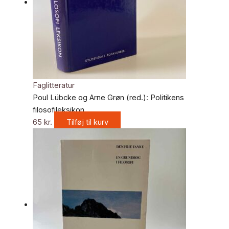
Faglitteratur
Poul Lübcke og Arne Grøn (red.): Politikens
filosofileksikon
65
kr.
Tilføj til kurv