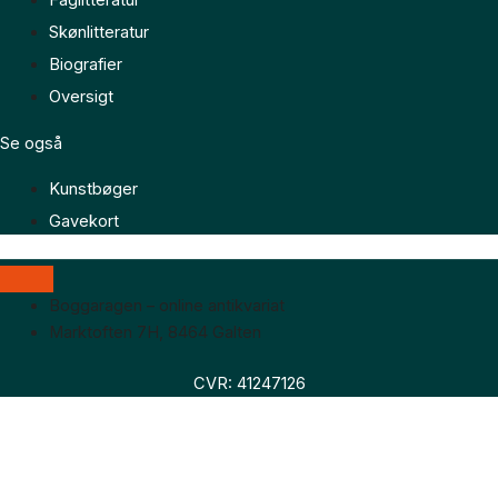
Faglitteratur
Skønlitteratur
Biografier
Oversigt
Se også
Kunstbøger
Gavekort
Boggaragen – online antikvariat
Marktoften 7H, 8464 Galten
CVR: 41247126
Faglitteratur
Skønlitteratur