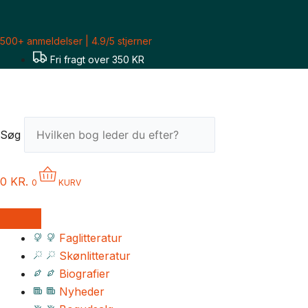
Gå
til
500+ anmeldelser | 4.9/5 stjerner
indholdet
Fri fragt over 350 KR
Søg
0
KR.
0
KURV
Faglitteratur
Skønlitteratur
Biografier
Nyheder