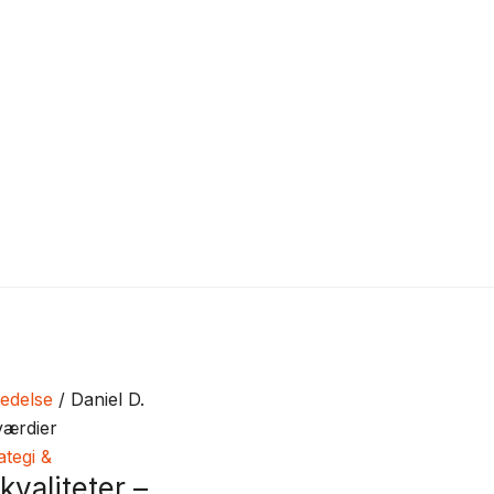
edelse
/ Daniel D.
værdier
ategi &
valiteter –