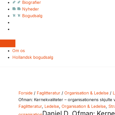
Biografier
Nyheder
Bogudsalg
Om os
Hollandsk bogudsalg
Forside
/
Faglitteratur
/
Organisation & Ledelse
/
L
Ofman: Kernekvaliteter – organisationens skjulte 
Faglitteratur
,
Ledelse
,
Organisation & Ledelse
,
Str
Daniel D. Ofman: Kernek
organisation