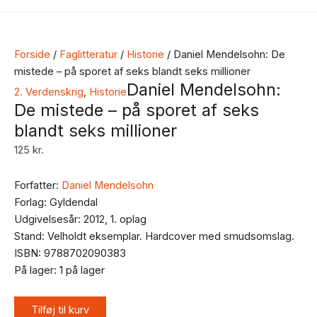
Forside
/
Faglitteratur
/
Historie
/ Daniel Mendelsohn: De
mistede – på sporet af seks blandt seks millioner
Daniel Mendelsohn:
2. Verdenskrig
,
Historie
De mistede – på sporet af seks
blandt seks millioner
125
kr.
Forfatter:
Daniel Mendelsohn
Forlag: Gyldendal
Udgivelsesår: 2012, 1. oplag
Stand: Velholdt eksemplar. Hardcover med smudsomslag.
ISBN: 9788702090383
På lager:
1 på lager
Tilføj til kurv