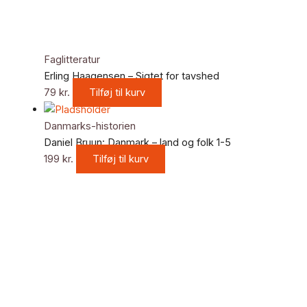
Faglitteratur
Erling Haagensen – Sigtet for tavshed
79
kr.
Tilføj til kurv
Danmarks-historien
Daniel Bruun: Danmark – land og folk 1-5
199
kr.
Tilføj til kurv