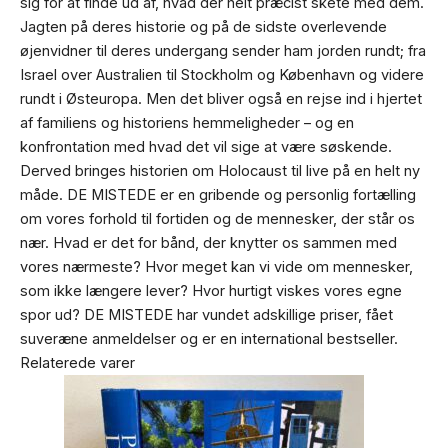
sig for at finde ud af, hvad der helt præcist skete med dem.
Jagten på deres historie og på de sidste overlevende
øjenvidner til deres undergang sender ham jorden rundt; fra
Israel over Australien til Stockholm og København og videre
rundt i Østeuropa. Men det bliver også en rejse ind i hjertet
af familiens og historiens hemmeligheder – og en
konfrontation med hvad det vil sige at være søskende.
Derved bringes historien om Holocaust til live på en helt ny
måde. DE MISTEDE er en gribende og personlig fortælling
om vores forhold til fortiden og de mennesker, der står os
nær. Hvad er det for bånd, der knytter os sammen med
vores nærmeste? Hvor meget kan vi vide om mennesker,
som ikke længere lever? Hvor hurtigt viskes vores egne
spor ud? DE MISTEDE har vundet adskillige priser, fået
suveræne anmeldelser og er en international bestseller.
Relaterede varer