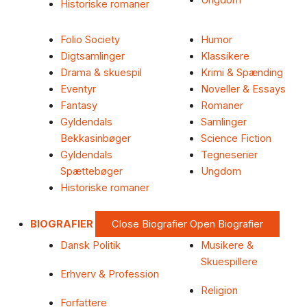
Ungdom
Historiske romaner
Folio Society
Humor
Digtsamlinger
Klassikere
Drama & skuespil
Krimi & Spænding
Eventyr
Noveller & Essays
Fantasy
Romaner
Gyldendals
Samlinger
Bekkasinbøger
Science Fiction
Gyldendals
Tegneserier
Spættebøger
Ungdom
Historiske romaner
BIOGRAFIER
Close Biografier
Open Biografier
Dansk Politik
Musikere &
Skuespillere
Erhverv & Profession
Religion
Forfattere