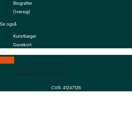
Biografier
Oversigt
Se også
Kunstbøger
Gavekort
Boggaragen – online antikvariat
Marktoften 7H, 8464 Galten
CVR: 41247126
Faglitteratur
Skønlitteratur
Biografier