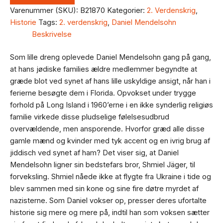
Varenummer (SKU):
B21870
Kategorier:
2. Verdenskrig
,
Historie
Tags:
2. verdenskrig
,
Daniel Mendelsohn
Beskrivelse
Som lille dreng oplevede Daniel Mendelsohn gang på gang,
at hans jødiske families ældre medlemmer begyndte at
græde blot ved synet af hans lille uskyldige ansigt, når han i
ferierne besøgte dem i Florida. Opvokset under trygge
forhold på Long Island i 1960’erne i en ikke synderlig religiøs
familie virkede disse pludselige følelsesudbrud
overvældende, men ansporende. Hvorfor græd alle disse
gamle mænd og kvinder med tyk accent og en ivrig brug af
jiddisch ved synet af ham? Det viser sig, at Daniel
Mendelsohn ligner sin bedstefars bror, Shmiel Jäger, til
forveksling. Shmiel nåede ikke at flygte fra Ukraine i tide og
blev sammen med sin kone og sine fire døtre myrdet af
nazisterne. Som Daniel vokser op, presser deres ufortalte
historie sig mere og mere på, indtil han som voksen sætter