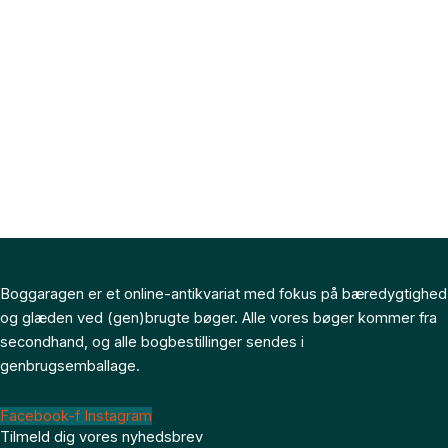
Boggaragen er et online-antikvariat med fokus på bæredygtighed
og glæden ved (gen)brugte bøger. Alle vores bøger kommer fra
secondhand, og alle bogbestillinger sendes i
genbrugsemballage.
Facebook-f
Instagram
Tilmeld dig vores nyhedsbrev