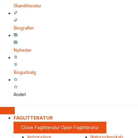
Skønlitteratur
Biografier
Nyheder
Bogudsalg
Andet
FAGLITTERATUR
Close Faglitteratur
Open Faglitteratur
Antropologi
Naturvidenskab