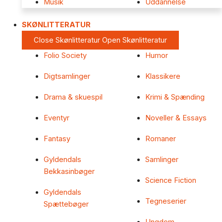
Musik
Uddannelse
SKØNLITTERATUR
Close Skønlitteratur
Open Skønlitteratur
Folio Society
Humor
Digtsamlinger
Klassikere
Drama & skuespil
Krimi & Spænding
Eventyr
Noveller & Essays
Fantasy
Romaner
Gyldendals
Samlinger
Bekkasinbøger
Science Fiction
Gyldendals
Tegneserier
Spættebøger