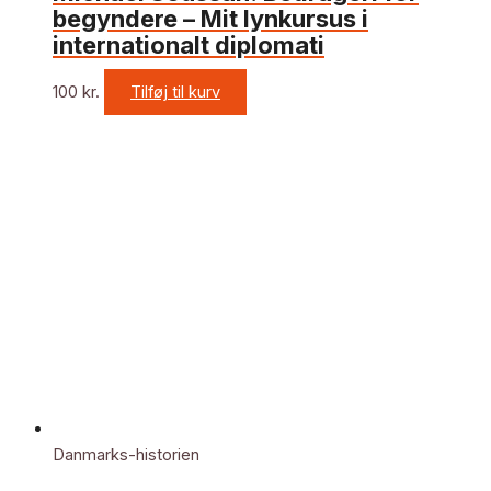
begyndere – Mit lynkursus i
internationalt diplomati
100
kr.
Tilføj til kurv
Danmarks-historien