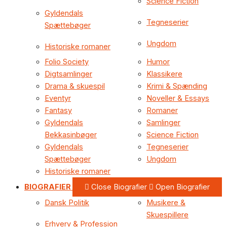
Science Fiction
Gyldendals
Tegneserier
Spættebøger
Ungdom
Historiske romaner
Folio Society
Humor
Digtsamlinger
Klassikere
Drama & skuespil
Krimi & Spænding
Eventyr
Noveller & Essays
Fantasy
Romaner
Gyldendals
Samlinger
Bekkasinbøger
Science Fiction
Gyldendals
Tegneserier
Spættebøger
Ungdom
Historiske romaner
BIOGRAFIER
Close Biografier
Open Biografier
Dansk Politik
Musikere &
Skuespillere
Erhverv & Profession