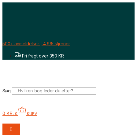
Gå
til
indholdet
500+ anmeldelser | 4.9/5 stjerner
Fri fragt over 350 KR
Søg
0
KR.
0
KURV