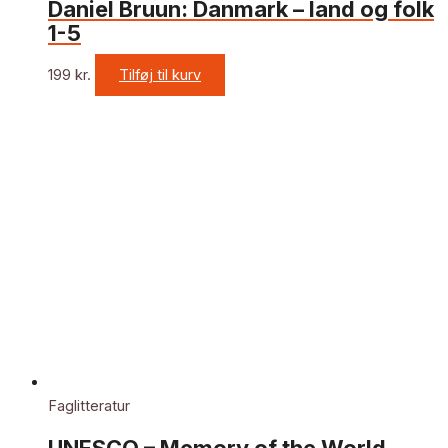
Daniel Bruun: Danmark – land og folk
1-5
199
kr.
Tilføj til kurv
Faglitteratur