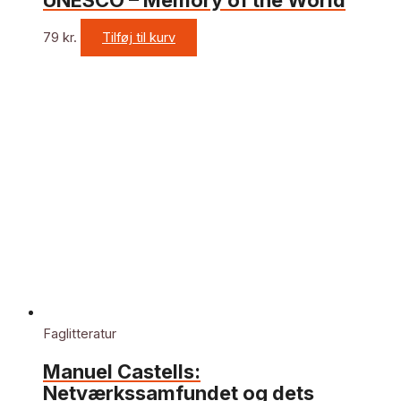
UNESCO – Memory of the World
79
kr.
Tilføj til kurv
Faglitteratur
Manuel Castells:
Netværkssamfundet og dets