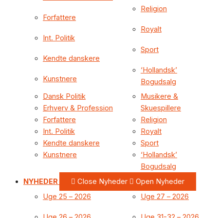
Religion
Forfattere
Royalt
Int. Politik
Sport
Kendte danskere
‘Hollandsk’
Kunstnere
Bogudsalg
Dansk Politik
Musikere &
Erhverv & Profession
Skuespillere
Forfattere
Religion
Int. Politik
Royalt
Kendte danskere
Sport
Kunstnere
‘Hollandsk’
Bogudsalg
NYHEDER
Close Nyheder
Open Nyheder
Uge 25 – 2026
Uge 27 – 2026
Uge 26 – 2026
Uge 31-32 – 2026