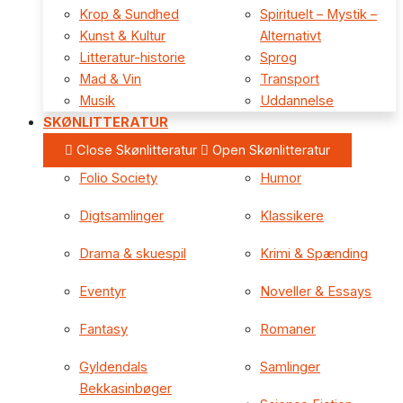
Krop & Sundhed
Spirituelt – Mystik –
Kunst & Kultur
Alternativt
Litteratur-historie
Sprog
Mad & Vin
Transport
Musik
Uddannelse
SKØNLITTERATUR
Close Skønlitteratur
Open Skønlitteratur
Folio Society
Humor
Digtsamlinger
Klassikere
Drama & skuespil
Krimi & Spænding
Eventyr
Noveller & Essays
Fantasy
Romaner
Gyldendals
Samlinger
Bekkasinbøger