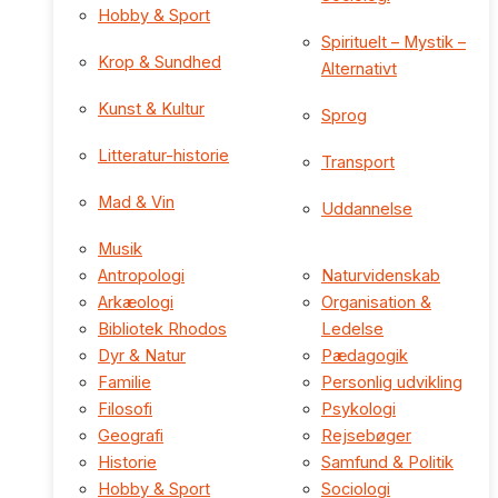
Hobby & Sport
Spirituelt – Mystik –
Krop & Sundhed
Alternativt
Kunst & Kultur
Sprog
Litteratur-historie
Transport
Mad & Vin
Uddannelse
Musik
Antropologi
Naturvidenskab
Arkæologi
Organisation &
Bibliotek Rhodos
Ledelse
Dyr & Natur
Pædagogik
Familie
Personlig udvikling
Filosofi
Psykologi
Geografi
Rejsebøger
Historie
Samfund & Politik
Hobby & Sport
Sociologi