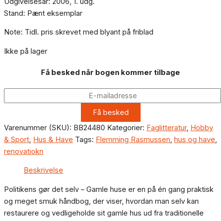
Udgivelsesår: 2006, 1. udg.
Stand: Pænt eksemplar
Note: Tidl. pris skrevet med blyant på friblad
Ikke på lager
Få besked når bogen kommer tilbage
Varenummer (SKU):
BB24480
Kategorier:
Faglitteratur
,
Hobby
& Sport
,
Hus & Have
Tags:
Flemming Rasmussen
,
hus og have
,
renovatiokn
Beskrivelse
Politikens gør det selv – Gamle huse er en på én gang praktisk
og meget smuk håndbog, der viser, hvordan man selv kan
restaurere og vedligeholde sit gamle hus ud fra traditionelle