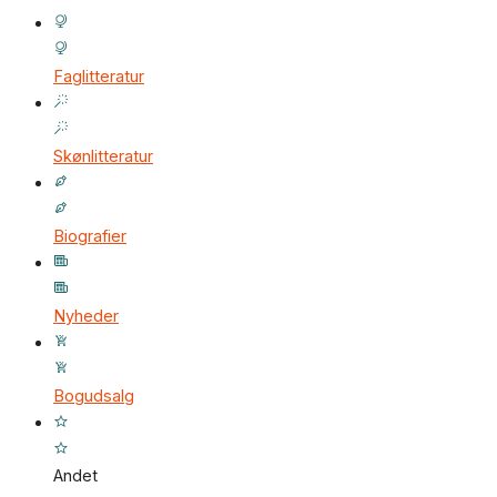
Faglitteratur
Skønlitteratur
Biografier
Nyheder
Bogudsalg
Andet