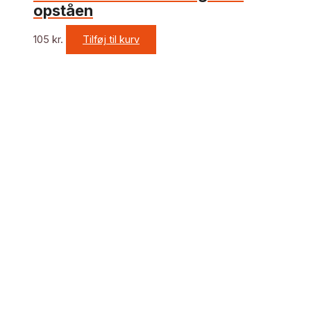
opståen
105
kr.
Tilføj til kurv