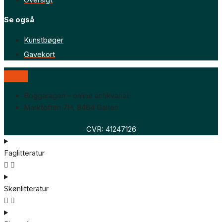
Oversigt
Se også
Kunstbøger
Gavekort
Boggaragen – online antikvariat
Marktoften 7H, 8464 Galten
CVR: 41247126
Faglitteratur
Skønlitteratur