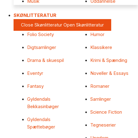
Musik
Uddannelse
SKØNLITTERATUR
Close Skønlitteratur
Open Skønlitteratur
Folio Society
Humor
Digtsamlinger
Klassikere
Drama & skuespil
Krimi & Spænding
Eventyr
Noveller & Essays
Fantasy
Romaner
Gyldendals
Samlinger
Bekkasinbøger
Science Fiction
Gyldendals
Tegneserier
Spættebøger