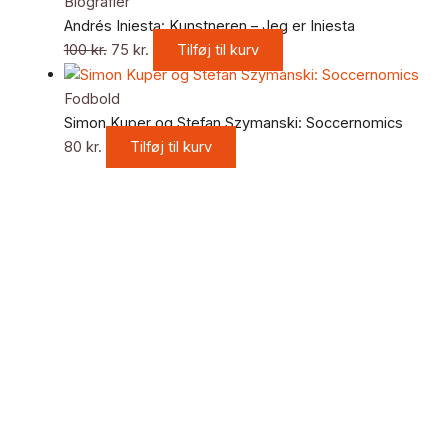
Biografier
Andrés Iniesta: Kunstneren – Jeg er Iniesta
100
kr.
75
kr.
Tilføj til kurv
Fodbold
Simon Kuper og Stefan Szymanski: Soccernomics
80
kr.
Tilføj til kurv