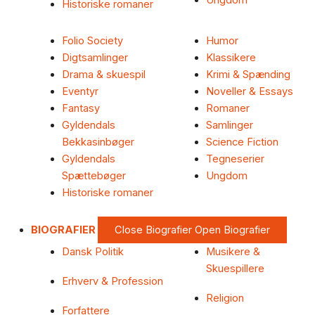
Ungdom
Historiske romaner
Folio Society
Humor
Digtsamlinger
Klassikere
Drama & skuespil
Krimi & Spænding
Eventyr
Noveller & Essays
Fantasy
Romaner
Gyldendals
Samlinger
Bekkasinbøger
Science Fiction
Gyldendals
Tegneserier
Spættebøger
Ungdom
Historiske romaner
BIOGRAFIER
Close Biografier
Open Biografier
Dansk Politik
Musikere &
Skuespillere
Erhverv & Profession
Religion
Forfattere