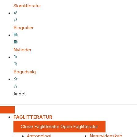
Skønlitteratur
Biografier
Nyheder
Bogudsalg
Andet
FAGLITTERATUR
Close Faglitteratur
Open Faglitteratur
Antropologi
Naturvidenskab