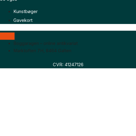
Kunstbøger
Gavekort
Boggaragen – online antikvariat
Marktoften 7H, 8464 Galten
CVR: 41247126
Faglitteratur
Skønlitteratur
Biografier
Nyheder