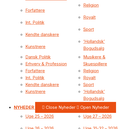
Religion
Forfattere
Royalt
Int. Politik
Sport
Kendte danskere
‘Hollandsk’
Kunstnere
Bogudsalg
Dansk Politik
Musikere &
Erhverv & Profession
Skuespillere
Forfattere
Religion
Int. Politik
Royalt
Kendte danskere
Sport
Kunstnere
‘Hollandsk’
Bogudsalg
NYHEDER
Close Nyheder
Open Nyheder
Uge 25 – 2026
Uge 27 – 2026
Uge 26 – 2026
Uge 31-32 – 2026