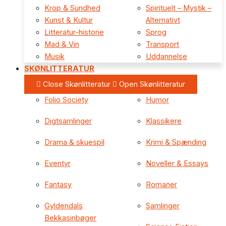
Krop & Sundhed
Spirituelt – Mystik –
Kunst & Kultur
Alternativt
Litteratur-historie
Sprog
Mad & Vin
Transport
Musik
Uddannelse
SKØNLITTERATUR
Close Skønlitteratur
Open Skønlitteratur
Folio Society
Humor
Digtsamlinger
Klassikere
Drama & skuespil
Krimi & Spænding
Eventyr
Noveller & Essays
Fantasy
Romaner
Gyldendals
Samlinger
Bekkasinbøger