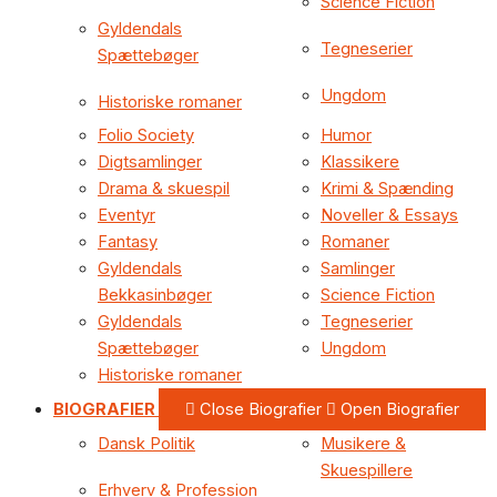
Science Fiction
Gyldendals
Tegneserier
Spættebøger
Ungdom
Historiske romaner
Folio Society
Humor
Digtsamlinger
Klassikere
Drama & skuespil
Krimi & Spænding
Eventyr
Noveller & Essays
Fantasy
Romaner
Gyldendals
Samlinger
Bekkasinbøger
Science Fiction
Gyldendals
Tegneserier
Spættebøger
Ungdom
Historiske romaner
BIOGRAFIER
Close Biografier
Open Biografier
Dansk Politik
Musikere &
Skuespillere
Erhverv & Profession