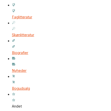
Faglitteratur
Skønlitteratur
Biografier
Nyheder
Bogudsalg
Andet