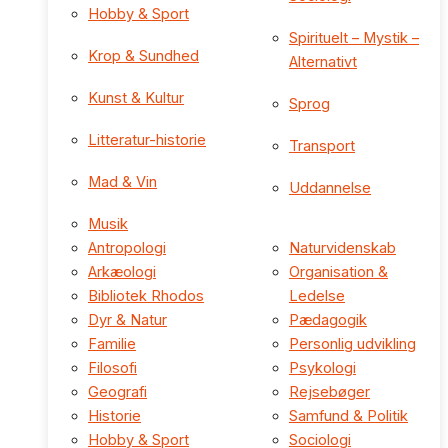
Hobby & Sport
Spirituelt – Mystik –
Krop & Sundhed
Alternativt
Kunst & Kultur
Sprog
Litteratur-historie
Transport
Mad & Vin
Uddannelse
Musik
Antropologi
Naturvidenskab
Arkæologi
Organisation &
Bibliotek Rhodos
Ledelse
Dyr & Natur
Pædagogik
Familie
Personlig udvikling
Filosofi
Psykologi
Geografi
Rejsebøger
Historie
Samfund & Politik
Hobby & Sport
Sociologi