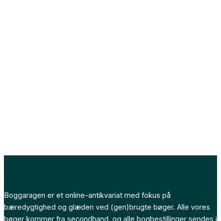
Boggaragen er et online-antikvariat med fokus på
bæredygtighed og glæden ved (gen)brugte bøger. Alle vores
bøger kommer fra secondhand, og alle bogbestillinger sendes i