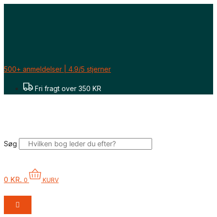
Gå
til
indholdet
500+ anmeldelser | 4.9/5 stjerner
Fri fragt over 350 KR
Søg
0
KR.
0
KURV