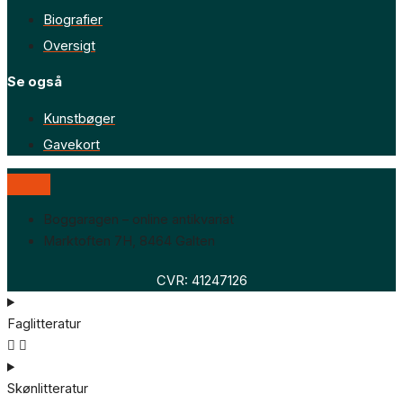
Biografier
Oversigt
Se også
Kunstbøger
Gavekort
Boggaragen – online antikvariat
Marktoften 7H, 8464 Galten
CVR: 41247126
Faglitteratur
Skønlitteratur