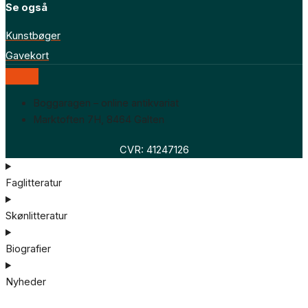
Se også
Kunstbøger
Gavekort
Boggaragen – online antikvariat
Marktoften 7H, 8464 Galten
CVR: 41247126
Faglitteratur
Skønlitteratur
Biografier
Nyheder