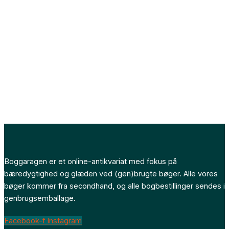
Boggaragen er et online-antikvariat med fokus på
bæredygtighed og glæden ved (gen)brugte bøger. Alle vores
bøger kommer fra secondhand, og alle bogbestillinger sendes i
genbrugsemballage.
Facebook-f
Instagram