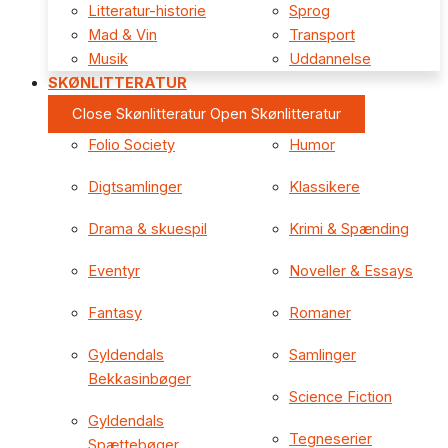
Litteratur-historie
Sprog
Mad & Vin
Transport
Musik
Uddannelse
SKØNLITTERATUR
Close Skønlitteratur
Open Skønlitteratur
Folio Society
Humor
Digtsamlinger
Klassikere
Drama & skuespil
Krimi & Spænding
Eventyr
Noveller & Essays
Fantasy
Romaner
Gyldendals
Samlinger
Bekkasinbøger
Science Fiction
Gyldendals
Tegneserier
Spættebøger