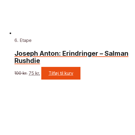
6. Etape
Joseph Anton: Erindringer – Salman
Rushdie
100
kr.
75
kr.
Tilføj til kurv