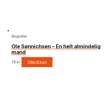
Biografier
Ole Sønnichsen – En helt almindelig
mand
79
kr.
Tilføj til kurv