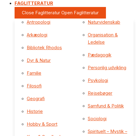
FAGLITTERATUR
Close Faglitteratur
Open Faglitteratur
Antropologi
Naturvidenskab
Arkæologi
Organisation &
Ledelse
Bibliotek Rhodos
Pædagogik
Dyr & Natur
Personlig udvikling
Familie
Psykologi
Filosofi
Rejsebøger
Geografi
Samfund & Politik
Historie
Sociologi
Hobby & Sport
Spirituelt – Mystik –