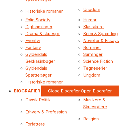
Ungdom
Historiske romaner
Folio Society
Humor
Digtsamlinger
Klassikere
Drama & skuespil
Krimi & Spænding
Eventyr
Noveller & Essays
Fantasy
Romaner
Gyldendals
Samlinger
Bekkasinbøger
Science Fiction
Gyldendals
Tegneserier
Spættebøger
Ungdom
Historiske romaner
BIOGRAFIER
Close Biografier
Open Biografier
Dansk Politik
Musikere &
Skuespillere
Erhverv & Profession
Religion
Forfattere