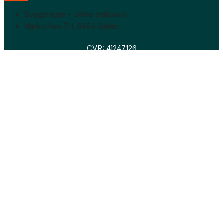
Boggaragen – online antikvariat
Marktoften 7H, 8464 Galten
CVR: 41247126
Faglitteratur
Skønlitteratur
Biografier
Nyheder
Om os
Hollandsk bogudsalg
Om os
Hollandsk bogudsalg