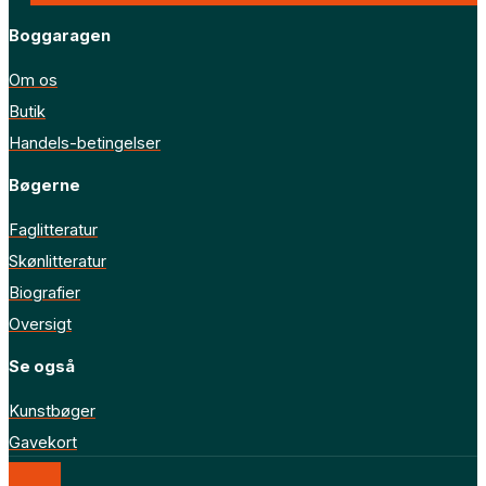
Boggaragen
Om os
Butik
Handels-betingelser
Bøgerne
Faglitteratur
Skønlitteratur
Biografier
Oversigt
Se også
Kunstbøger
Gavekort