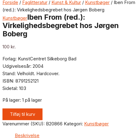
Forside
/
Faglitteratur
/
Kunst & Kultur
/
Kunstbøger
/ Iben From
(red.): Virkelighedsbegrebet hos Jørgen Boberg
Iben From (red.):
Kunstbøger
Virkelighedsbegrebet hos Jørgen
Boberg
100
kr.
Forlag: KunstCentret Silkeborg Bad
Udgivelsesår: 2004
Stand: Velholdt. Hardcover.
ISBN: 8791252121
Sidetal: 103
På lager:
1 på lager
Tilføj til kurv
Varenummer (SKU):
B20866
Kategori:
Kunstbøger
Beskrivelse