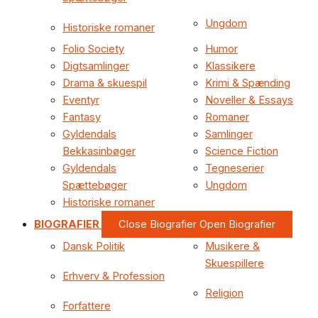
Ungdom
Historiske romaner
Folio Society
Humor
Digtsamlinger
Klassikere
Drama & skuespil
Krimi & Spænding
Eventyr
Noveller & Essays
Fantasy
Romaner
Gyldendals
Samlinger
Bekkasinbøger
Science Fiction
Gyldendals
Tegneserier
Spættebøger
Ungdom
Historiske romaner
BIOGRAFIER
Close Biografier
Open Biografier
Dansk Politik
Musikere &
Skuespillere
Erhverv & Profession
Religion
Forfattere