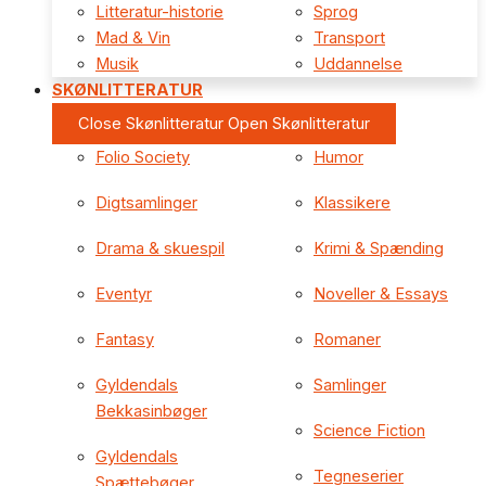
Litteratur-historie
Sprog
Mad & Vin
Transport
Musik
Uddannelse
SKØNLITTERATUR
Close Skønlitteratur
Open Skønlitteratur
Folio Society
Humor
Digtsamlinger
Klassikere
Drama & skuespil
Krimi & Spænding
Eventyr
Noveller & Essays
Fantasy
Romaner
Gyldendals
Samlinger
Bekkasinbøger
Science Fiction
Gyldendals
Tegneserier
Spættebøger