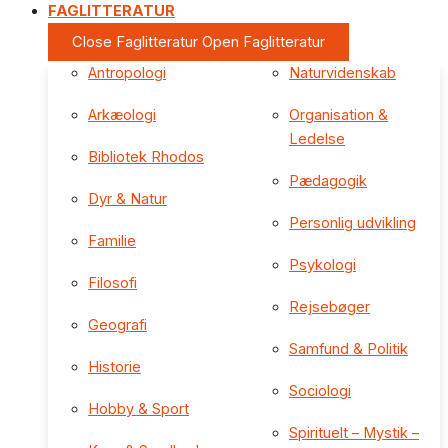
FAGLITTERATUR
Close Faglitteratur
Open Faglitteratur
Antropologi
Naturvidenskab
Arkæologi
Organisation &
Ledelse
Bibliotek Rhodos
Pædagogik
Dyr & Natur
Personlig udvikling
Familie
Psykologi
Filosofi
Rejsebøger
Geografi
Samfund & Politik
Historie
Sociologi
Hobby & Sport
Spirituelt – Mystik –