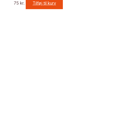
75
kr.
Tilføj til kurv