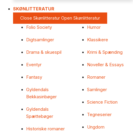
SKØNLITTERATUR
Close Skønlitteratur
Open Skønlitteratur
Folio Society
Humor
Digtsamlinger
Klassikere
Drama & skuespil
Krimi & Spænding
Eventyr
Noveller & Essays
Fantasy
Romaner
Gyldendals
Samlinger
Bekkasinbøger
Science Fiction
Gyldendals
Tegneserier
Spættebøger
Ungdom
Historiske romaner