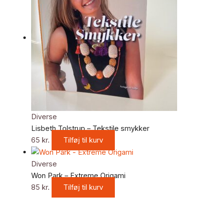
Diverse
Lisbeth Tolstrup – Tekstile smykker
65
kr.
Tilføj til kurv
Diverse
Won Park – Extreme Origami
85
kr.
Tilføj til kurv