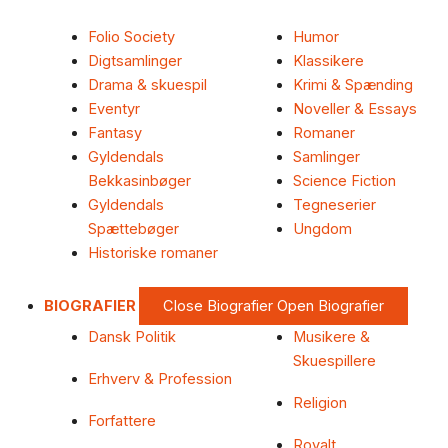
Folio Society
Humor
Digtsamlinger
Klassikere
Drama & skuespil
Krimi & Spænding
Eventyr
Noveller & Essays
Fantasy
Romaner
Gyldendals
Samlinger
Bekkasinbøger
Science Fiction
Gyldendals
Tegneserier
Spættebøger
Ungdom
Historiske romaner
BIOGRAFIER
Close Biografier
Open Biografier
Dansk Politik
Musikere &
Skuespillere
Erhverv & Profession
Religion
Forfattere
Royalt