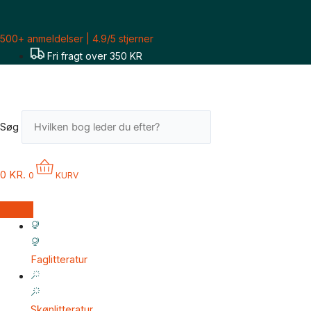
Gå
til
500+ anmeldelser | 4.9/5 stjerner
indholdet
Fri fragt over 350 KR
Søg
0
KR.
0
KURV
Faglitteratur
Skønlitteratur