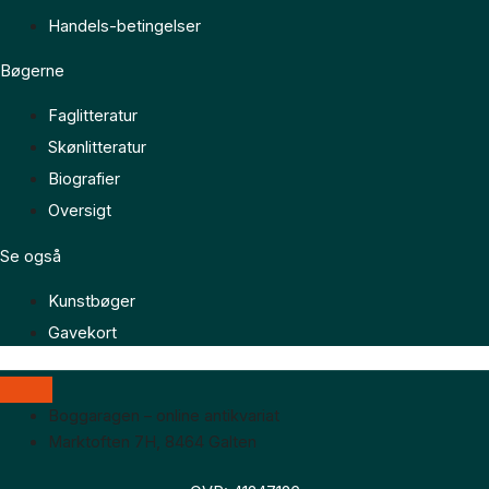
Handels-betingelser
Bøgerne
Faglitteratur
Skønlitteratur
Biografier
Oversigt
Se også
Kunstbøger
Gavekort
Boggaragen – online antikvariat
Marktoften 7H, 8464 Galten