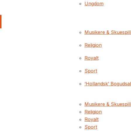
Ungdom
Musikere & Skuespil
Religion
Royalt
Sport
‘Hollandsk’ Bogudsa
Musikere & Skuespil
Religion
Royalt
Sport