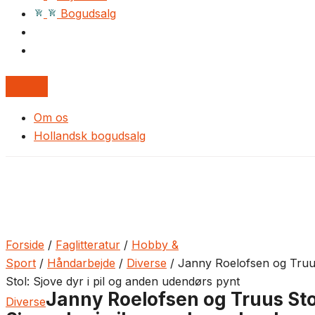
Bogudsalg
Om os
Hollandsk bogudsalg
Forside
/
Faglitteratur
/
Hobby &
Sport
/
Håndarbejde
/
Diverse
/ Janny Roelofsen og Tru
Stol: Sjove dyr i pil og anden udendørs pynt
Janny Roelofsen og Truus Sto
Diverse