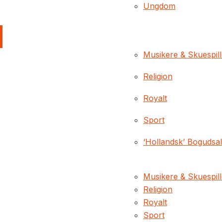
Ungdom
Musikere & Skuespil
Religion
Royalt
Sport
‘Hollandsk’ Bogudsa
Musikere & Skuespil
Religion
Royalt
Sport