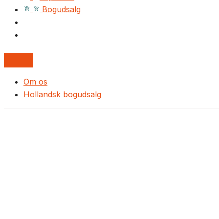
Bogudsalg
Om os
Hollandsk bogudsalg