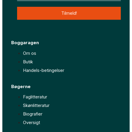
o
g
o
r
k
a
Boggaragen
-
m
Om os
f
Butik
Handels-betingelser
Bøgerne
Faglitteratur
Skønlitteratur
Biografier
Oversigt