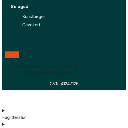
Se også
Kunstbøger
Gavekort
Boggaragen – online antikvariat
Marktoften 7H, 8464 Galten
CVR: 41247126
Faglitteratur