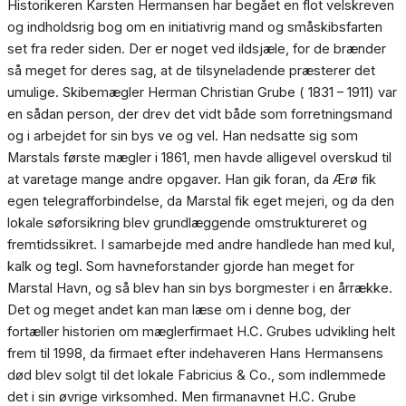
Historikeren Karsten Hermansen har begået en flot velskreven
og indholdsrig bog om en initiativrig mand og småskibsfarten
set fra reder siden. Der er noget ved ildsjæle, for de brænder
så meget for deres sag, at de tilsyneladende præsterer det
umulige. Skibemægler Herman Christian Grube ( 1831 – 1911) var
en sådan person, der drev det vidt både som forretningsmand
og i arbejdet for sin bys ve og vel. Han nedsatte sig som
Marstals første mægler i 1861, men havde alligevel overskud til
at varetage mange andre opgaver. Han gik foran, da Ærø fik
egen telegrafforbindelse, da Marstal fik eget mejeri, og da den
lokale søforsikring blev grundlæggende omstruktureret og
fremtidssikret. I samarbejde med andre handlede han med kul,
kalk og tegl. Som havneforstander gjorde han meget for
Marstal Havn, og så blev han sin bys borgmester i en årrække.
Det og meget andet kan man læse om i denne bog, der
fortæller historien om mæglerfirmaet H.C. Grubes udvikling helt
frem til 1998, da firmaet efter indehaveren Hans Hermansens
død blev solgt til det lokale Fabricius & Co., som indlemmede
det i sin øvrige virksomhed. Men firmanavnet H.C. Grube