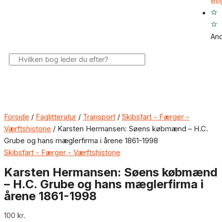
Bo
An
Søg
Forside
/
Faglitteratur
/
Transport
/
Skibsfart - Færger -
Værftshistorie
/ Karsten Hermansen: Søens købmænd – H.C.
Grube og hans mæglerfirma i årene 1861-1998
Skibsfart - Færger - Værftshistorie
Karsten Hermansen: Søens købmænd
– H.C. Grube og hans mæglerfirma i
årene 1861-1998
100
kr.