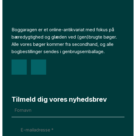
Boggaragen er et online-antikvariat med fokus på
bæredygtighed og glæden ved (gen)brugte bøger.
Alle vores bøger kommer fra secondhand, og alle
bogbestillinger sendes i genbrugsemballage.
F
I
a
n
c
s
Tilmeld dig vores nyhedsbrev
e
t
b
a