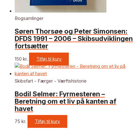
Bogsamlinger
Søren Thorsøe og Peter Simonsen:
DFDS 1991 – 2006 – Skibsudviklingen
fortsætter
150
kr.
Tilføj til kurv
Skibsfart - Færger - Værftshistorie
Bodil Selmer: Fyrmesteren –
Beretning om et liv på kanten af
havet
75
kr.
Tilføj til kurv