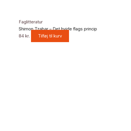
Faglitteratur
Shimon Tzabar – Det hvide flags princip
84
kr.
Tilføj til kurv