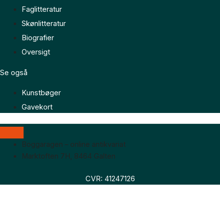
Faglitteratur
Skønlitteratur
Biografier
Oversigt
Se også
Kunstbøger
Gavekort
Boggaragen – online antikvariat
Marktoften 7H, 8464 Galten
CVR: 41247126
Faglitteratur