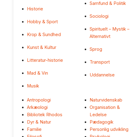
Samfund & Politik
Historie
Sociologi
Hobby & Sport
Spirituelt – Mystik –
Krop & Sundhed
Alternativt
Kunst & Kultur
Sprog
Litteratur-historie
Transport
Mad & Vin
Uddannelse
Musik
Antropologi
Naturvidenskab
Arkæologi
Organisation &
Bibliotek Rhodos
Ledelse
Dyr & Natur
Pædagogik
Familie
Personlig udvikling
Filosofi
Psykologi