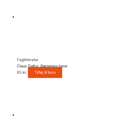
Faglitteratur
Claus Dalby: Børnenes have
65
kr.
Tilføj til kurv