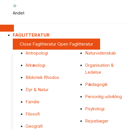
Andet
FAGLITTERATUR
Close Faglitteratur
Open Faglitteratur
Antropologi
Naturvidenskab
Arkæologi
Organisation &
Ledelse
Bibliotek Rhodos
Pædagogik
Dyr & Natur
Personlig udvikling
Familie
Psykologi
Filosofi
Rejsebøger
Geografi