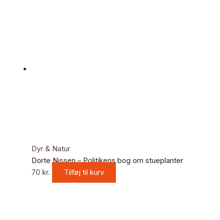
Dyr & Natur
Dorte Nissen – Politikens bog om stueplanter
70
kr.
Tilføj til kurv