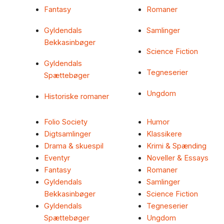
Fantasy
Romaner
Gyldendals
Samlinger
Bekkasinbøger
Science Fiction
Gyldendals
Tegneserier
Spættebøger
Ungdom
Historiske romaner
Folio Society
Humor
Digtsamlinger
Klassikere
Drama & skuespil
Krimi & Spænding
Eventyr
Noveller & Essays
Fantasy
Romaner
Gyldendals
Samlinger
Bekkasinbøger
Science Fiction
Gyldendals
Tegneserier
Spættebøger
Ungdom