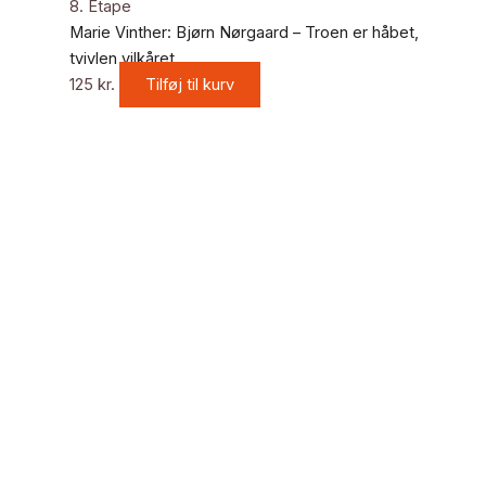
8. Etape
Marie Vinther: Bjørn Nørgaard – Troen er håbet,
tvivlen vilkåret
125
kr.
Tilføj til kurv