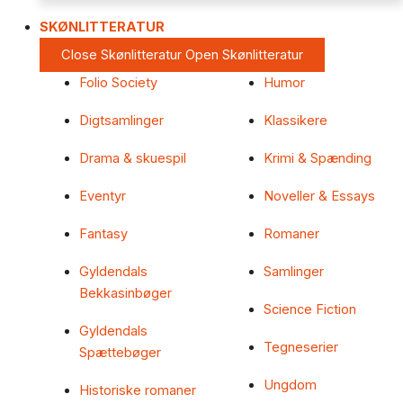
SKØNLITTERATUR
Close Skønlitteratur
Open Skønlitteratur
Folio Society
Humor
Digtsamlinger
Klassikere
Drama & skuespil
Krimi & Spænding
Eventyr
Noveller & Essays
Fantasy
Romaner
Gyldendals
Samlinger
Bekkasinbøger
Science Fiction
Gyldendals
Tegneserier
Spættebøger
Ungdom
Historiske romaner