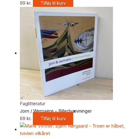
99
kr.
Tilføj til kurv
Faglitteratur
Jorn / Wemaëre – Billedvævninger
69
kr.
Tilføj til kurv