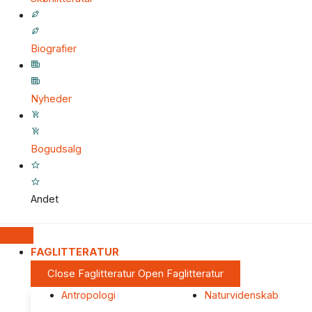
Biografier
Nyheder
Bogudsalg
Andet
FAGLITTERATUR
Close Faglitteratur
Open Faglitteratur
Antropologi
Naturvidenskab