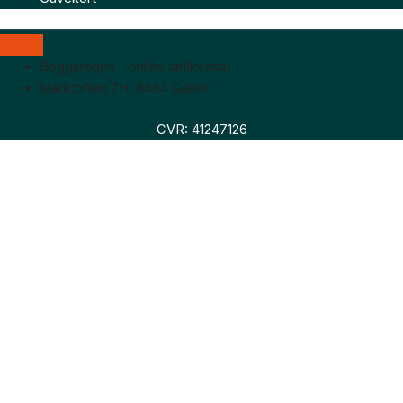
Boggaragen – online antikvariat
Marktoften 7H, 8464 Galten
CVR: 41247126
Faglitteratur
Skønlitteratur
Biografier
Nyheder
Om os
Hollandsk bogudsalg