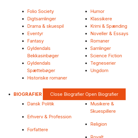
Folio Society
Humor
Digtsamlinger
Klassikere
Drama & skuespil
Krimi & Spænding
Eventyr
Noveller & Essays
Fantasy
Romaner
Gyldendals
Samlinger
Bekkasinbøger
Science Fiction
Gyldendals
Tegneserier
Spættebøger
Ungdom
Historiske romaner
BIOGRAFIER
Close Biografier
Open Biografier
Dansk Politik
Musikere &
Skuespillere
Erhverv & Profession
Religion
Forfattere
Royalt