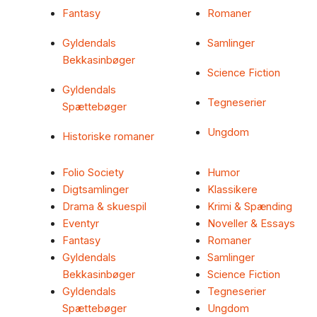
Fantasy
Romaner
Gyldendals
Samlinger
Bekkasinbøger
Science Fiction
Gyldendals
Tegneserier
Spættebøger
Ungdom
Historiske romaner
Folio Society
Humor
Digtsamlinger
Klassikere
Drama & skuespil
Krimi & Spænding
Eventyr
Noveller & Essays
Fantasy
Romaner
Gyldendals
Samlinger
Bekkasinbøger
Science Fiction
Gyldendals
Tegneserier
Spættebøger
Ungdom