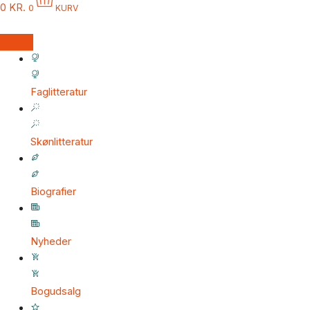
0
KR.
0
KURV
Faglitteratur
Skønlitteratur
Biografier
Nyheder
Bogudsalg