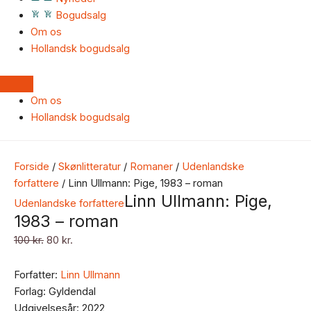
Bogudsalg
Om os
Hollandsk bogudsalg
Om os
Hollandsk bogudsalg
Forside
/
Skønlitteratur
/
Romaner
/
Udenlandske
forfattere
/ Linn Ullmann: Pige, 1983 – roman
Linn Ullmann: Pige,
Udenlandske forfattere
1983 – roman
100
kr.
80
kr.
Forfatter:
Linn Ullmann
Forlag: Gyldendal
Udgivelsesår: 2022