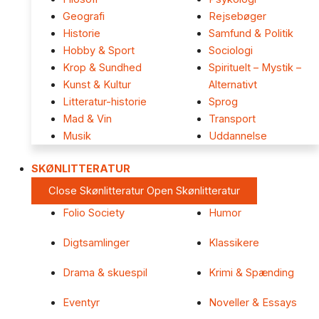
Geografi
Rejsebøger
Historie
Samfund & Politik
Hobby & Sport
Sociologi
Krop & Sundhed
Spirituelt – Mystik –
Kunst & Kultur
Alternativt
Litteratur-historie
Sprog
Mad & Vin
Transport
Musik
Uddannelse
SKØNLITTERATUR
Close Skønlitteratur
Open Skønlitteratur
Folio Society
Humor
Digtsamlinger
Klassikere
Drama & skuespil
Krimi & Spænding
Eventyr
Noveller & Essays