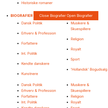
Historiske romaner
BIOGRAFIER
Close Biografier
Open Biografier
Dansk Politik
Musikere &
Skuespillere
Erhverv & Profession
Religion
Forfattere
Royalt
Int. Politik
Sport
Kendte danskere
‘Hollandsk’ Bogudsalg
Kunstnere
Dansk Politik
Musikere &
Erhverv & Profession
Skuespillere
Forfattere
Religion
Int. Politik
Royalt