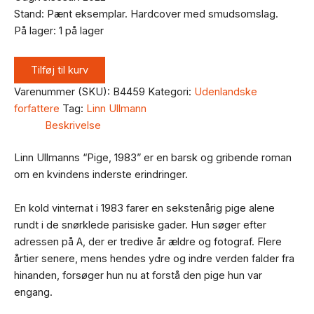
Stand: Pænt eksemplar. Hardcover med smudsomslag.
På lager:
1 på lager
Tilføj til kurv
Varenummer (SKU):
B4459
Kategori:
Udenlandske
forfattere
Tag:
Linn Ullmann
Beskrivelse
Linn Ullmanns “Pige, 1983” er en barsk og gribende roman
om en kvindens inderste erindringer.
En kold vinternat i 1983 farer en sekstenårig pige alene
rundt i de snørklede parisiske gader. Hun søger efter
adressen på A, der er tredive år ældre og fotograf. Flere
årtier senere, mens hendes ydre og indre verden falder fra
hinanden, forsøger hun nu at forstå den pige hun var
engang.