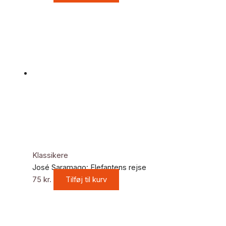
Klassikere
José Saramago: Elefantens rejse
75
kr.
Tilføj til kurv