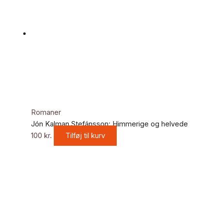
Romaner
Jón Kalman Stefánsson: Himmerige og helvede
100
kr.
Tilføj til kurv