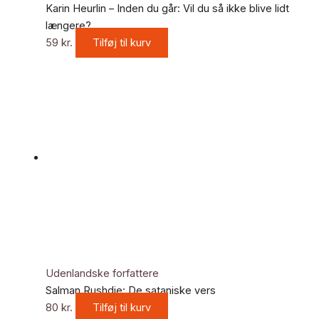
Karin Heurlin – Inden du går: Vil du så ikke blive lidt
længere?
59
kr.
Tilføj til kurv
Udenlandske forfattere
Salman Rushdie: De sataniske vers
80
kr.
Tilføj til kurv