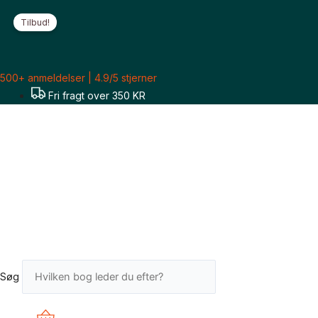
Gå
Linn
Den
Den
Tilbud!
til
Ullmann:
oprindelige
aktuelle
indholdet
Pige,
pris
pris
1983
var:
er:
-
100 kr..
80 kr..
500+ anmeldelser | 4.9/5 stjerner
roman
Fri fragt over 350 KR
antal
Søg