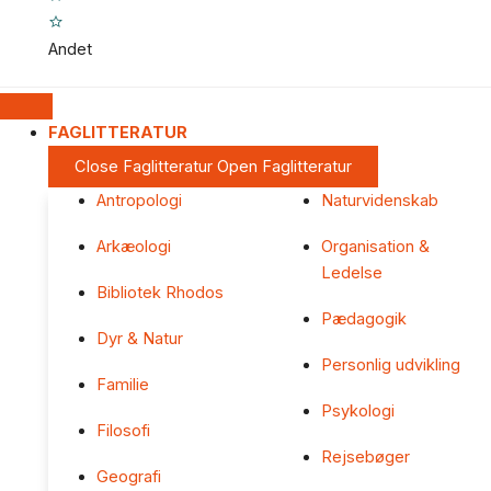
Andet
FAGLITTERATUR
Close Faglitteratur
Open Faglitteratur
Antropologi
Naturvidenskab
Arkæologi
Organisation &
Ledelse
Bibliotek Rhodos
Pædagogik
Dyr & Natur
Personlig udvikling
Familie
Psykologi
Filosofi
Rejsebøger
Geografi