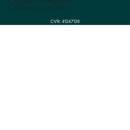
Boggaragen – online antikvariat
Marktoften 7H, 8464 Galten
CVR: 41247126
Faglitteratur
Skønlitteratur
Biografier
Nyheder
Om os
Hollandsk bogudsalg
Om os
Hollandsk bogudsalg