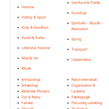
Samfund & Politik
Historie
Sociologi
Hobby & Sport
Spirituelt – Mystik –
Krop & Sundhed
Alternativt
Kunst & Kultur
Sprog
Litteratur-historie
Transport
Mad & Vin
Uddannelse
Musik
Antropologi
Naturvidenskab
Arkæologi
Organisation &
Bibliotek Rhodos
Ledelse
Dyr & Natur
Pædagogik
Familie
Personlig udvikling
Filosofi
Psykologi