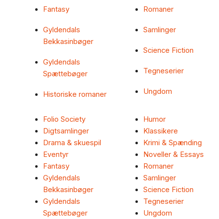
Fantasy
Romaner
Gyldendals
Samlinger
Bekkasinbøger
Science Fiction
Gyldendals
Tegneserier
Spættebøger
Ungdom
Historiske romaner
Folio Society
Humor
Digtsamlinger
Klassikere
Drama & skuespil
Krimi & Spænding
Eventyr
Noveller & Essays
Fantasy
Romaner
Gyldendals
Samlinger
Bekkasinbøger
Science Fiction
Gyldendals
Tegneserier
Spættebøger
Ungdom