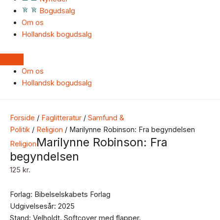
Bogudsalg
Om os
Hollandsk bogudsalg
Om os
Hollandsk bogudsalg
Forside
/
Faglitteratur
/
Samfund &
Politik
/
Religion
/ Marilynne Robinson: Fra begyndelsen
Marilynne Robinson: Fra
Religion
begyndelsen
125
kr.
Forlag: Bibelselskabets Forlag
Udgivelsesår: 2025
Stand: Velholdt. Softcover med flapper.