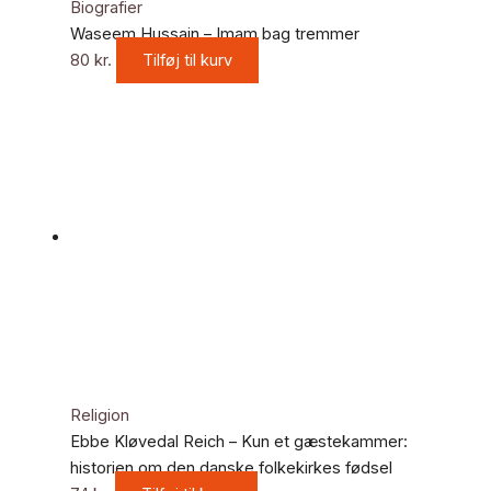
Biografier
Waseem Hussain – Imam bag tremmer
80
kr.
Tilføj til kurv
Religion
Ebbe Kløvedal Reich – Kun et gæstekammer:
historien om den danske folkekirkes fødsel