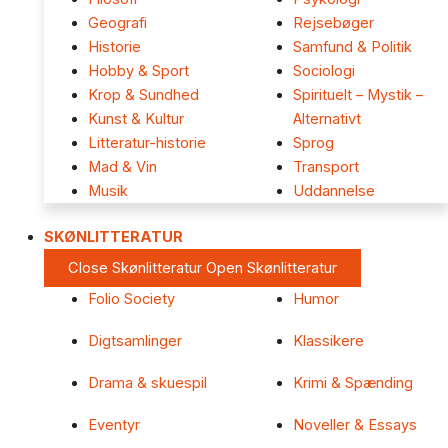
Geografi
Rejsebøger
Historie
Samfund & Politik
Hobby & Sport
Sociologi
Krop & Sundhed
Spirituelt – Mystik –
Kunst & Kultur
Alternativt
Litteratur-historie
Sprog
Mad & Vin
Transport
Musik
Uddannelse
SKØNLITTERATUR
Close Skønlitteratur
Open Skønlitteratur
Folio Society
Humor
Digtsamlinger
Klassikere
Drama & skuespil
Krimi & Spænding
Eventyr
Noveller & Essays