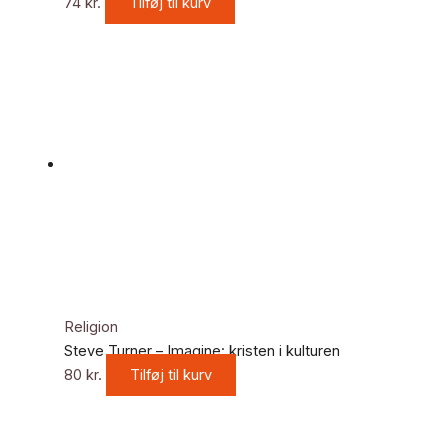
74
kr.
Tilføj til kurv
Religion
Steve Turner – Imagine: kristen i kulturen
80
kr.
Tilføj til kurv