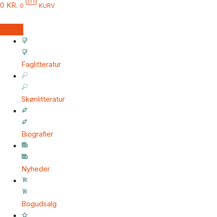
0
KR.
0
KURV
Faglitteratur
Skønlitteratur
Biografier
Nyheder
Bogudsalg