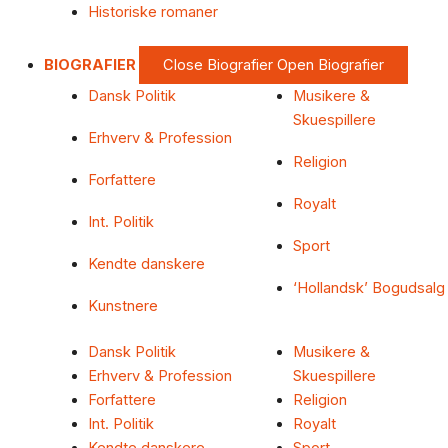
Historiske romaner
BIOGRAFIER
Close Biografier
Open Biografier
Dansk Politik
Musikere &
Skuespillere
Erhverv & Profession
Religion
Forfattere
Royalt
Int. Politik
Sport
Kendte danskere
‘Hollandsk’ Bogudsalg
Kunstnere
Dansk Politik
Musikere &
Erhverv & Profession
Skuespillere
Forfattere
Religion
Int. Politik
Royalt