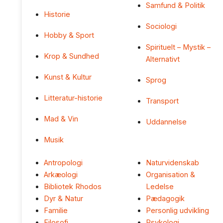
Samfund & Politik
Historie
Sociologi
Hobby & Sport
Spirituelt – Mystik –
Krop & Sundhed
Alternativt
Kunst & Kultur
Sprog
Litteratur-historie
Transport
Mad & Vin
Uddannelse
Musik
Antropologi
Naturvidenskab
Arkæologi
Organisation &
Bibliotek Rhodos
Ledelse
Dyr & Natur
Pædagogik
Familie
Personlig udvikling
Filosofi
Psykologi