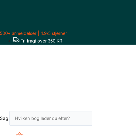
Gå
Marilynne
til
Robinson:
indholdet
Fra
begyndelsen
antal
500+ anmeldelser | 4.9/5 stjerner
Fri fragt over 350 KR
Søg