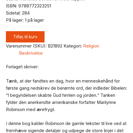
ISBN: 9788772323251
Sidetal: 284
På lager:
1 på lager
Tilføj til kurv
Varenummer (SKU):
B21892
Kategori:
Religion
Beskrivelse
Forlaget skriver:
Tænk, at der fandtes en dag, hvor en menneskehånd for
første gang nedskrev de berømte ord, der indleder Bibelen:
“I begyndelsen skabte Gud himlen og jorden.“ Tanken
fylder den anerkendte amerikanske forfatter Marilynne
Robinson med ærefrygt.
I denne bog kalder Robinson de gamle tekster til live ved at
fremhæve sigende detaljer og udpege de store linjer i det