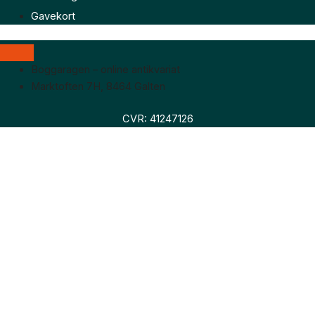
Gavekort
Boggaragen – online antikvariat
Marktoften 7H, 8464 Galten
CVR: 41247126
Faglitteratur
Skønlitteratur
Biografier
Nyheder
Om os
Hollandsk bogudsalg