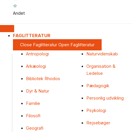
Andet
FAGLITTERATUR
Close Faglitteratur
Open Faglitteratur
Antropologi
Naturvidenskab
Arkæologi
Organisation &
Ledelse
Bibliotek Rhodos
Pædagogik
Dyr & Natur
Personlig udvikling
Familie
Psykologi
Filosofi
Rejsebøger
Geografi