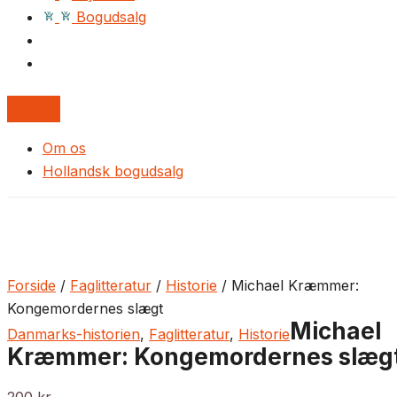
Bogudsalg
Om os
Hollandsk bogudsalg
Forside
/
Faglitteratur
/
Historie
/ Michael Kræmmer:
Kongemordernes slægt
Michael
Danmarks-historien
,
Faglitteratur
,
Historie
Kræmmer: Kongemordernes slæg