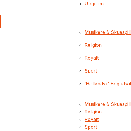
Ungdom
Musikere & Skuespil
Religion
Royalt
Sport
‘Hollandsk’ Bogudsa
Musikere & Skuespil
Religion
Royalt
Sport