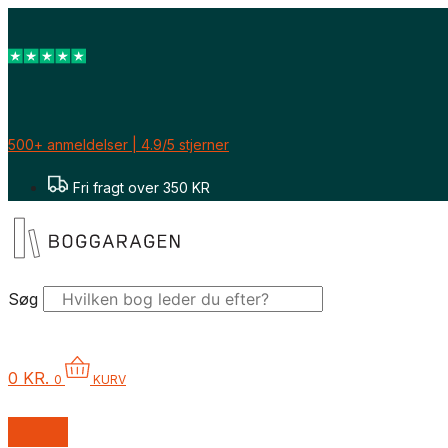
Gå
til
indholdet
500+ anmeldelser | 4.9/5 stjerner
Fri fragt over 350 KR
Søg
0
KR.
0
KURV