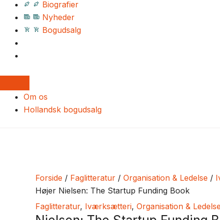
Biografier
Nyheder
Bogudsalg
Om os
Hollandsk bogudsalg
Forside
/
Faglitteratur
/
Organisation & Ledelse
/
I
Højer Nielsen: The Startup Funding Book
Faglitteratur
,
Iværksætteri
,
Organisation & Ledels