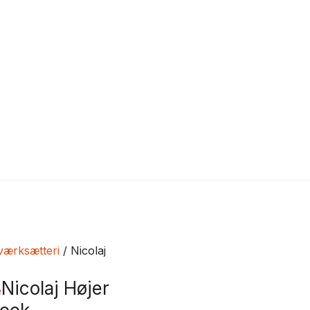
værksætteri
/ Nicolaj
Nicolaj Højer
e