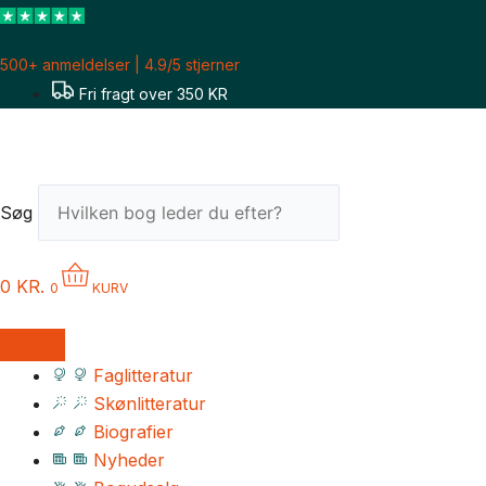
Gå
til
500+ anmeldelser | 4.9/5 stjerner
indholdet
Fri fragt over 350 KR
Søg
0
KR.
0
KURV
Faglitteratur
Skønlitteratur
Biografier
Nyheder