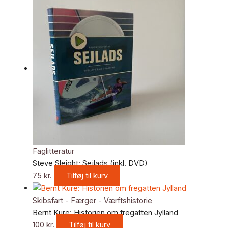
Faglitteratur
Steve Sleight: Sejlads (inkl. DVD)
75
kr.
Tilføj til kurv
Skibsfart - Færger - Værftshistorie
Bernt Kure: Historien om fregatten Jylland
100
kr.
Tilføj til kurv