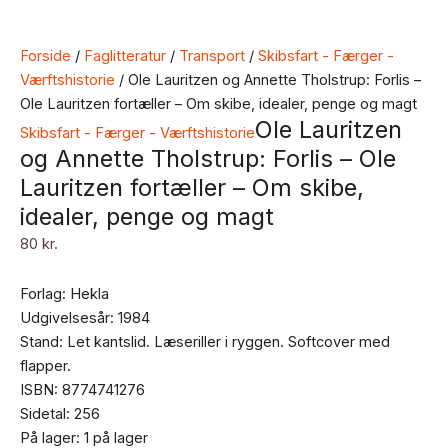
Forside
/
Faglitteratur
/
Transport
/
Skibsfart - Færger -
Værftshistorie
/ Ole Lauritzen og Annette Tholstrup: Forlis –
Ole Lauritzen fortæller – Om skibe, idealer, penge og magt
Ole Lauritzen
Skibsfart - Færger - Værftshistorie
og Annette Tholstrup: Forlis – Ole
Lauritzen fortæller – Om skibe,
idealer, penge og magt
80
kr.
Forlag: Hekla
Udgivelsesår: 1984
Stand: Let kantslid. Læseriller i ryggen. Softcover med
flapper.
ISBN: 8774741276
Sidetal: 256
På lager:
1 på lager