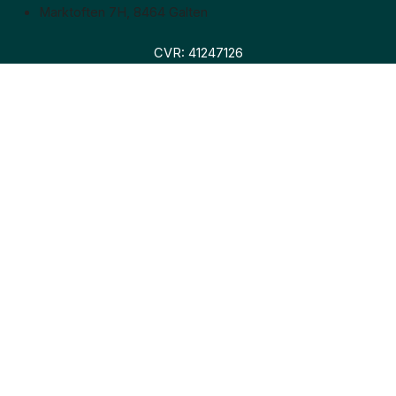
Marktoften 7H, 8464 Galten
CVR: 41247126
Faglitteratur
Skønlitteratur
Biografier
Nyheder
Om os
Hollandsk bogudsalg
Om os
Hollandsk bogudsalg