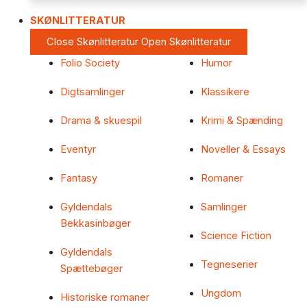
SKØNLITTERATUR
Close Skønlitteratur
Open Skønlitteratur
Folio Society
Humor
Digtsamlinger
Klassikere
Drama & skuespil
Krimi & Spænding
Eventyr
Noveller & Essays
Fantasy
Romaner
Gyldendals
Samlinger
Bekkasinbøger
Science Fiction
Gyldendals
Tegneserier
Spættebøger
Ungdom
Historiske romaner