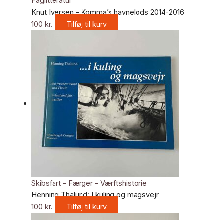
Faglitteratur
Knut Iversen – Komma’s havnelods 2014-2016
100
kr.
Tilføj til kurv
Skibsfart - Færger - Værftshistorie
Henning Thalund: I kuling og magsvejr
100
kr.
Tilføj til kurv