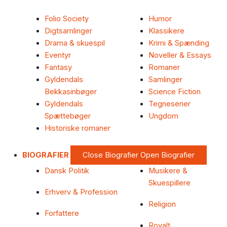
Folio Society
Humor
Digtsamlinger
Klassikere
Drama & skuespil
Krimi & Spænding
Eventyr
Noveller & Essays
Fantasy
Romaner
Gyldendals
Samlinger
Bekkasinbøger
Science Fiction
Gyldendals
Tegneserier
Spættebøger
Ungdom
Historiske romaner
BIOGRAFIER
Close Biografier
Open Biografier
Dansk Politik
Musikere &
Skuespillere
Erhverv & Profession
Religion
Forfattere
Royalt