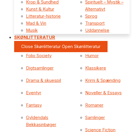
Krop & Sundhed
Spirituelt – Mystik –
Kunst & Kultur
Alternativt
Litteratur-historie
Sprog
Mad & Vin
Transport
Musik
Uddannelse
SKØNLITTERATUR
Close Skønlitteratur
Open Skønlitteratur
Folio Society
Humor
Digtsamlinger
Klassikere
Drama & skuespil
Krimi & Spænding
Eventyr
Noveller & Essays
Fantasy
Romaner
Gyldendals
Samlinger
Bekkasinbøger
Science Fiction