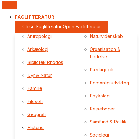
FAGLITTERATUR
Close Faglitteratur
Open Faglitteratur
Antropologi
Naturvidenskab
Arkæologi
Organisation &
Ledelse
Bibliotek Rhodos
Pædagogik
Dyr & Natur
Personlig udvikling
Familie
Psykologi
Filosofi
Rejsebøger
Geografi
Samfund & Politik
Historie
Sociologi