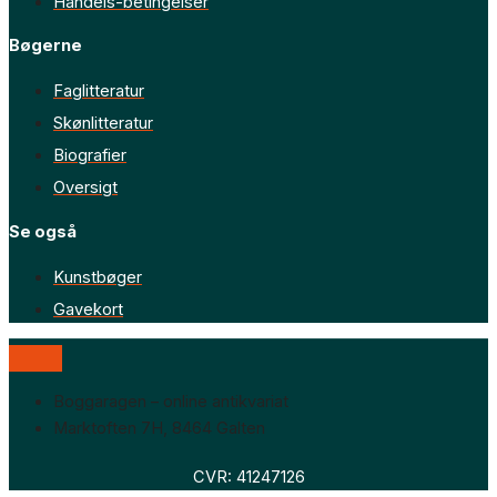
Handels-betingelser
Bøgerne
Faglitteratur
Skønlitteratur
Biografier
Oversigt
Se også
Kunstbøger
Gavekort
Boggaragen – online antikvariat
Marktoften 7H, 8464 Galten
CVR: 41247126