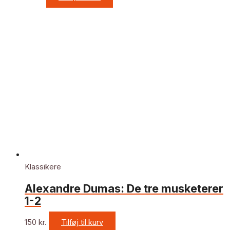
Klassikere
Alexandre Dumas: De tre musketerer
1-2
150
kr.
Tilføj til kurv