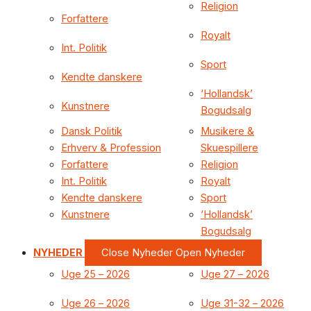
Religion
Forfattere
Royalt
Int. Politik
Sport
Kendte danskere
‘Hollandsk’
Kunstnere
Bogudsalg
Dansk Politik
Musikere &
Erhverv & Profession
Skuespillere
Forfattere
Religion
Int. Politik
Royalt
Kendte danskere
Sport
Kunstnere
‘Hollandsk’
Bogudsalg
NYHEDER
Close Nyheder
Open Nyheder
Uge 25 – 2026
Uge 27 – 2026
Uge 26 – 2026
Uge 31-32 – 2026