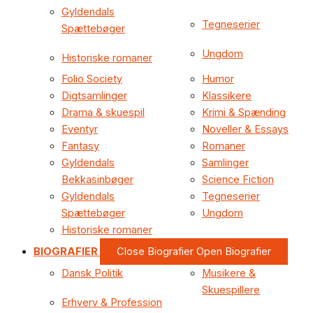
Gyldendals
Tegneserier
Spættebøger
Ungdom
Historiske romaner
Folio Society
Humor
Digtsamlinger
Klassikere
Drama & skuespil
Krimi & Spænding
Eventyr
Noveller & Essays
Fantasy
Romaner
Gyldendals
Samlinger
Bekkasinbøger
Science Fiction
Gyldendals
Tegneserier
Spættebøger
Ungdom
Historiske romaner
BIOGRAFIER
Close Biografier
Open Biografier
Dansk Politik
Musikere &
Skuespillere
Erhverv & Profession