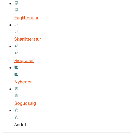
Faglitteratur
Skønlitteratur
Biografier
Nyheder
Bogudsalg
Andet