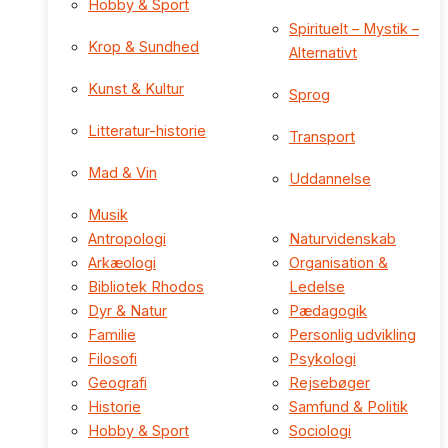
Hobby & Sport
Spirituelt – Mystik –
Krop & Sundhed
Alternativt
Kunst & Kultur
Sprog
Litteratur-historie
Transport
Mad & Vin
Uddannelse
Musik
Antropologi
Naturvidenskab
Arkæologi
Organisation &
Bibliotek Rhodos
Ledelse
Dyr & Natur
Pædagogik
Familie
Personlig udvikling
Filosofi
Psykologi
Geografi
Rejsebøger
Historie
Samfund & Politik
Hobby & Sport
Sociologi