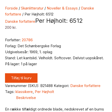
Forside
/
Skønlitteratur
/
Noveller & Essays
/
Danske
forfattere
/ Per Højholt: 6512
Per Højholt: 6512
Danske forfattere
200
kr.
Forfatter:
20786
Forlag: Det Schønbergske Forlag
Udgivelsesår: 1969, 1. oplag
Stand: Let kantslid. Velholdt. Softcover. Delvist uopskåret.
På lager:
1 på lager
Tilføj til kurv
Varenummer (SKU):
B21488
Kategori:
Danske forfattere
Tags:
klassikere
,
Per Højholt
Beskrivelse
En række tilfældigt ordnede blade, nedskrevet af en bums