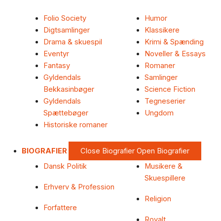
Folio Society
Humor
Digtsamlinger
Klassikere
Drama & skuespil
Krimi & Spænding
Eventyr
Noveller & Essays
Fantasy
Romaner
Gyldendals
Samlinger
Bekkasinbøger
Science Fiction
Gyldendals
Tegneserier
Spættebøger
Ungdom
Historiske romaner
BIOGRAFIER
Close Biografier
Open Biografier
Dansk Politik
Musikere &
Skuespillere
Erhverv & Profession
Religion
Forfattere
Royalt