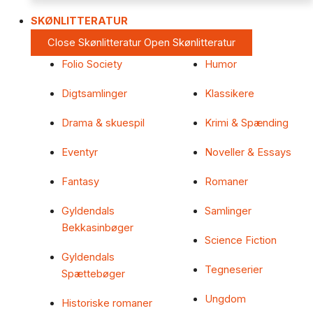
SKØNLITTERATUR
Close Skønlitteratur
Open Skønlitteratur
Folio Society
Humor
Digtsamlinger
Klassikere
Drama & skuespil
Krimi & Spænding
Eventyr
Noveller & Essays
Fantasy
Romaner
Gyldendals
Samlinger
Bekkasinbøger
Science Fiction
Gyldendals
Tegneserier
Spættebøger
Ungdom
Historiske romaner