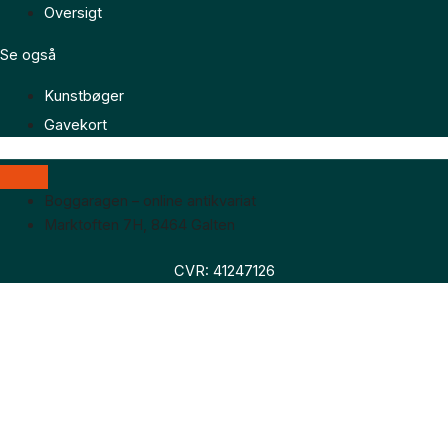
Oversigt
Se også
Kunstbøger
Gavekort
Boggaragen – online antikvariat
Marktoften 7H, 8464 Galten
CVR: 41247126
Faglitteratur
Skønlitteratur
Biografier