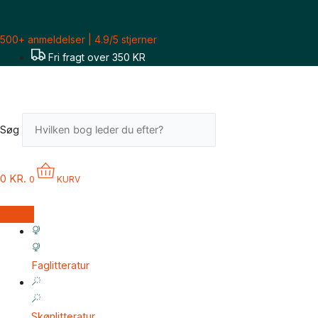
Gå
Per
til
Højholt:
500+ anmeldelser | 4.9/5 stjerner
indholdet
6512
Fri fragt over 350 KR
antal
Søg
0
KR.
0
KURV
Faglitteratur
Skønlitteratur