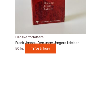
Danske forfattere
Frank Jæger: Den unge Jægers lidelser
50
kr.
Tilføj til kurv