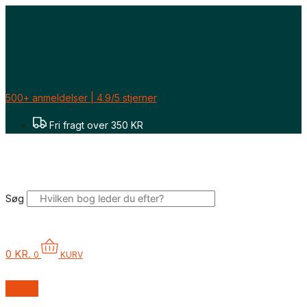
Gå
til
indholdet
500+ anmeldelser | 4.9/5 stjerner
Fri fragt over 350 KR
Søg
0
KR.
0
KURV