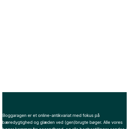
Boggaragen er et online-antikvariat med fokus på
bæredygtighed og glæden ved (gen)brugte bøger. Alle vores