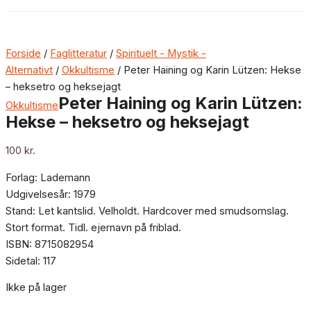
Forside
/
Faglitteratur
/
Spirituelt - Mystik -
Alternativt
/
Okkultisme
/ Peter Haining og Karin Lützen: Hekse
– heksetro og heksejagt
Peter Haining og Karin Lützen:
Okkultisme
Hekse – heksetro og heksejagt
100
kr.
Forlag: Lademann
Udgivelsesår: 1979
Stand: Let kantslid. Velholdt. Hardcover med smudsomslag.
Stort format. Tidl. ejernavn på friblad.
ISBN: 8715082954
Sidetal: 117
Ikke på lager