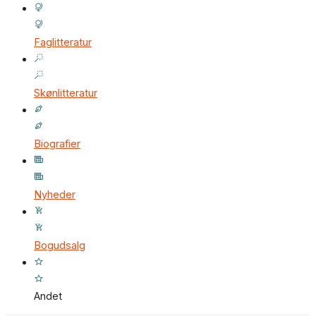
Faglitteratur
Skønlitteratur
Biografier
Nyheder
Bogudsalg
Andet