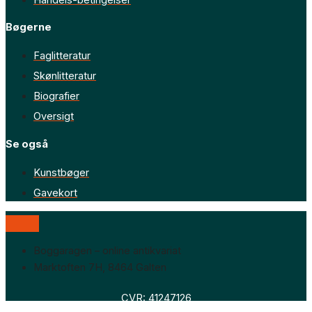
Handels-betingelser
Bøgerne
Faglitteratur
Skønlitteratur
Biografier
Oversigt
Se også
Kunstbøger
Gavekort
Boggaragen – online antikvariat
Marktoften 7H, 8464 Galten
CVR: 41247126