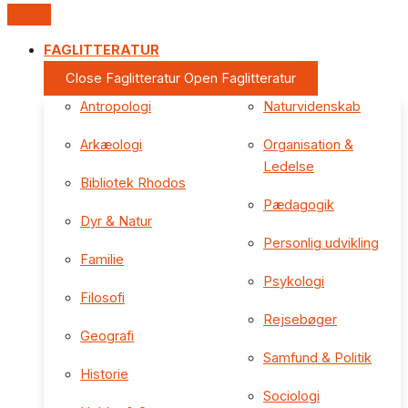
FAGLITTERATUR
Close Faglitteratur
Open Faglitteratur
Antropologi
Naturvidenskab
Arkæologi
Organisation &
Ledelse
Bibliotek Rhodos
Pædagogik
Dyr & Natur
Personlig udvikling
Familie
Psykologi
Filosofi
Rejsebøger
Geografi
Samfund & Politik
Historie
Sociologi