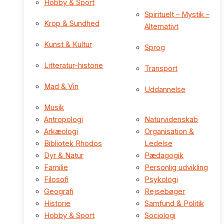
Hobby & Sport
Spirituelt – Mystik –
Krop & Sundhed
Alternativt
Kunst & Kultur
Sprog
Litteratur-historie
Transport
Mad & Vin
Uddannelse
Musik
Antropologi
Naturvidenskab
Arkæologi
Organisation &
Bibliotek Rhodos
Ledelse
Dyr & Natur
Pædagogik
Familie
Personlig udvikling
Filosofi
Psykologi
Geografi
Rejsebøger
Historie
Samfund & Politik
Hobby & Sport
Sociologi