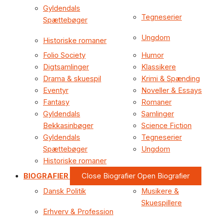
Gyldendals
Tegneserier
Spættebøger
Ungdom
Historiske romaner
Folio Society
Humor
Digtsamlinger
Klassikere
Drama & skuespil
Krimi & Spænding
Eventyr
Noveller & Essays
Fantasy
Romaner
Gyldendals
Samlinger
Bekkasinbøger
Science Fiction
Gyldendals
Tegneserier
Spættebøger
Ungdom
Historiske romaner
BIOGRAFIER
Close Biografier
Open Biografier
Dansk Politik
Musikere &
Skuespillere
Erhverv & Profession