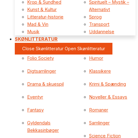
Krop & Sundhed
Spirituelt – Mystik –
Kunst & Kultur
Alternativt
Litteratur-historie
Sprog
Mad & Vin
Transport
Musik
Uddannelse
SKØNLITTERATUR
Close Skønlitteratur
Open Skønlitteratur
Folio Society
Humor
Digtsamlinger
Klassikere
Drama & skuespil
Krimi & Spænding
Eventyr
Noveller & Essays
Fantasy
Romaner
Gyldendals
Samlinger
Bekkasinbøger
Science Fiction