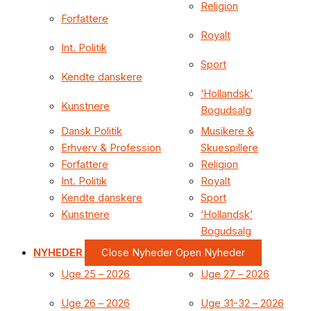
Religion
Forfattere
Royalt
Int. Politik
Sport
Kendte danskere
‘Hollandsk’
Kunstnere
Bogudsalg
Dansk Politik
Musikere &
Erhverv & Profession
Skuespillere
Forfattere
Religion
Int. Politik
Royalt
Kendte danskere
Sport
Kunstnere
‘Hollandsk’
Bogudsalg
NYHEDER
Close Nyheder
Open Nyheder
Uge 25 – 2026
Uge 27 – 2026
Uge 26 – 2026
Uge 31-32 – 2026