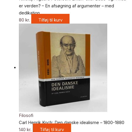
er verden? – En afsøgning af argumenter – med
dedikation
80
kr.
Tilføj til kurv
Filosofi
Carl Henrik Koch: Den danske idealisme – 1800-1880
140
kr.
Tilføj til kurv