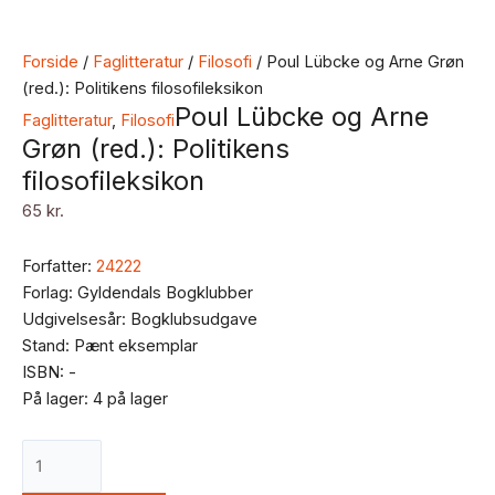
Forside
/
Faglitteratur
/
Filosofi
/ Poul Lübcke og Arne Grøn
(red.): Politikens filosofileksikon
Poul Lübcke og Arne
Faglitteratur
,
Filosofi
Grøn (red.): Politikens
filosofileksikon
65
kr.
Forfatter:
24222
Forlag: Gyldendals Bogklubber
Udgivelsesår: Bogklubsudgave
Stand: Pænt eksemplar
ISBN: -
På lager:
4 på lager