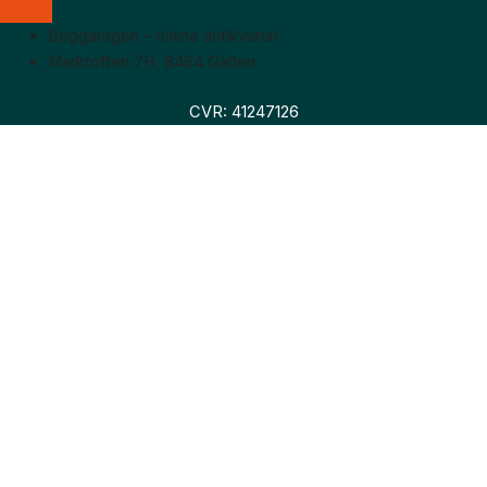
Boggaragen – online antikvariat
Marktoften 7H, 8464 Galten
CVR: 41247126
Faglitteratur
Skønlitteratur
Biografier
Nyheder
Om os
Hollandsk bogudsalg
Om os
Hollandsk bogudsalg