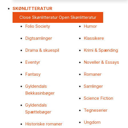
SKØNLITTERATUR
Close Skønlitteratur
Open Skønlitteratur
Folio Society
Humor
Digtsamlinger
Klassikere
Drama & skuespil
Krimi & Spænding
Eventyr
Noveller & Essays
Fantasy
Romaner
Gyldendals
Samlinger
Bekkasinbøger
Science Fiction
Gyldendals
Tegneserier
Spættebøger
Ungdom
Historiske romaner