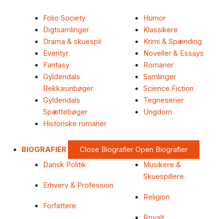
Folio Society
Humor
Digtsamlinger
Klassikere
Drama & skuespil
Krimi & Spænding
Eventyr
Noveller & Essays
Fantasy
Romaner
Gyldendals
Samlinger
Bekkasinbøger
Science Fiction
Gyldendals
Tegneserier
Spættebøger
Ungdom
Historiske romaner
BIOGRAFIER
Close Biografier
Open Biografier
Dansk Politik
Musikere &
Skuespillere
Erhverv & Profession
Religion
Forfattere
Royalt