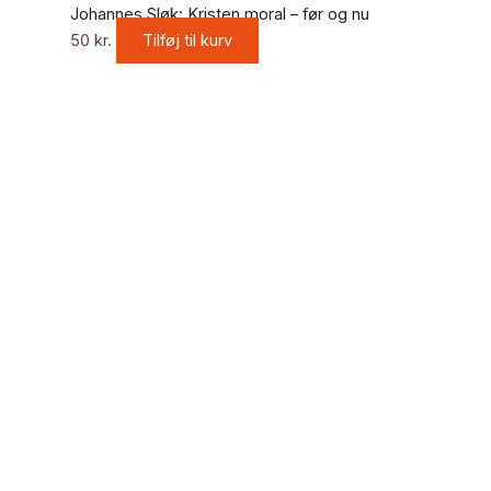
Johannes Sløk: Kristen moral – før og nu
50
kr.
Tilføj til kurv