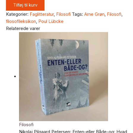
Tilføj til kurv
Kategorier:
Faglitteratur
,
Filosofi
Tags:
Arne Grøn
,
Filosofi
,
filosofileksikon
,
Poul Lübcke
Relaterede varer
Filosofi
Nikolaj Pilgaard Petersen: Enten-eller Både-og: Hvad