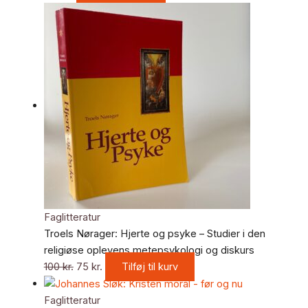
Faglitteratur
Troels Nørager: Hjerte og psyke – Studier i den
religiøse oplevens metepsykologi og diskurs
100
kr.
75
kr.
Tilføj til kurv
Faglitteratur