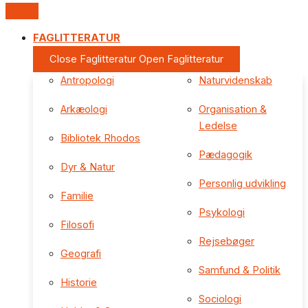
FAGLITTERATUR
Close Faglitteratur
Open Faglitteratur
Antropologi
Naturvidenskab
Arkæologi
Organisation &
Ledelse
Bibliotek Rhodos
Pædagogik
Dyr & Natur
Personlig udvikling
Familie
Psykologi
Filosofi
Rejsebøger
Geografi
Samfund & Politik
Historie
Sociologi