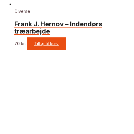
Diverse
Frank J. Hernov – Indendørs
træarbejde
70
kr.
Tilføj til kurv