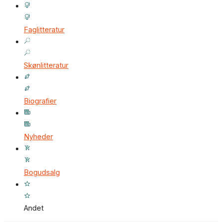
Faglitteratur
Skønlitteratur
Biografier
Nyheder
Bogudsalg
Andet