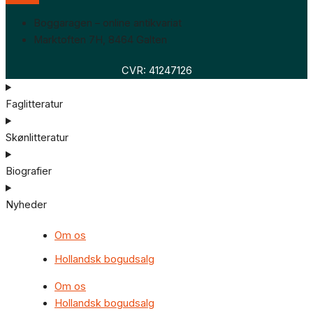
Boggaragen – online antikvariat
Marktoften 7H, 8464 Galten
CVR: 41247126
Faglitteratur
Skønlitteratur
Biografier
Nyheder
Om os
Hollandsk bogudsalg
Om os
Hollandsk bogudsalg