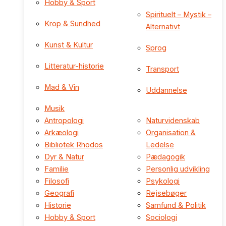
Hobby & Sport
Spirituelt – Mystik –
Krop & Sundhed
Alternativt
Kunst & Kultur
Sprog
Litteratur-historie
Transport
Mad & Vin
Uddannelse
Musik
Antropologi
Naturvidenskab
Arkæologi
Organisation &
Bibliotek Rhodos
Ledelse
Dyr & Natur
Pædagogik
Familie
Personlig udvikling
Filosofi
Psykologi
Geografi
Rejsebøger
Historie
Samfund & Politik
Hobby & Sport
Sociologi