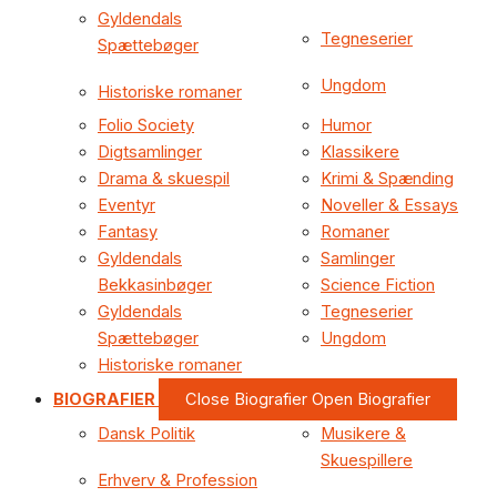
Gyldendals
Tegneserier
Spættebøger
Ungdom
Historiske romaner
Folio Society
Humor
Digtsamlinger
Klassikere
Drama & skuespil
Krimi & Spænding
Eventyr
Noveller & Essays
Fantasy
Romaner
Gyldendals
Samlinger
Bekkasinbøger
Science Fiction
Gyldendals
Tegneserier
Spættebøger
Ungdom
Historiske romaner
BIOGRAFIER
Close Biografier
Open Biografier
Dansk Politik
Musikere &
Skuespillere
Erhverv & Profession