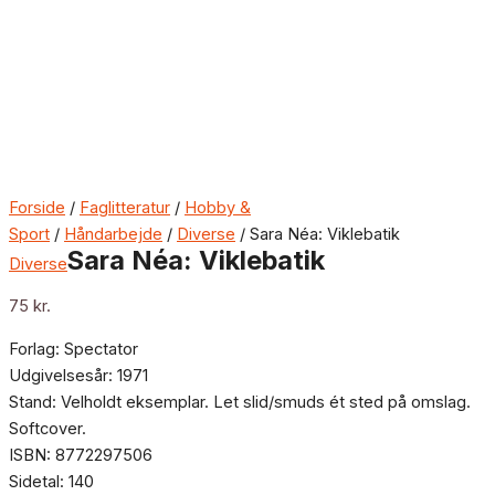
Forside
/
Faglitteratur
/
Hobby &
Sport
/
Håndarbejde
/
Diverse
/ Sara Néa: Viklebatik
Sara Néa: Viklebatik
Diverse
75
kr.
Forlag: Spectator
Udgivelsesår: 1971
Stand: Velholdt eksemplar. Let slid/smuds ét sted på omslag.
Softcover.
ISBN: 8772297506
Sidetal: 140