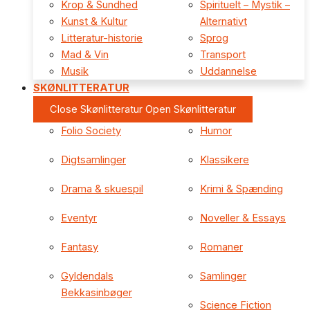
Krop & Sundhed
Spirituelt – Mystik –
Kunst & Kultur
Alternativt
Litteratur-historie
Sprog
Mad & Vin
Transport
Musik
Uddannelse
SKØNLITTERATUR
Close Skønlitteratur
Open Skønlitteratur
Folio Society
Humor
Digtsamlinger
Klassikere
Drama & skuespil
Krimi & Spænding
Eventyr
Noveller & Essays
Fantasy
Romaner
Gyldendals
Samlinger
Bekkasinbøger
Science Fiction