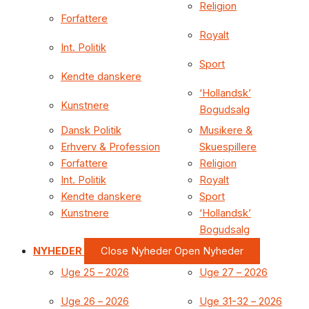
Religion
Forfattere
Royalt
Int. Politik
Sport
Kendte danskere
‘Hollandsk’
Kunstnere
Bogudsalg
Dansk Politik
Musikere &
Erhverv & Profession
Skuespillere
Forfattere
Religion
Int. Politik
Royalt
Kendte danskere
Sport
Kunstnere
‘Hollandsk’
Bogudsalg
NYHEDER
Close Nyheder
Open Nyheder
Uge 25 – 2026
Uge 27 – 2026
Uge 26 – 2026
Uge 31-32 – 2026