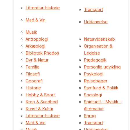
Litteratur-historie
Transport
Mad & Vin
Uddannelse
Musik
Antropologi
Naturvidenskab
Arkæologi
Organisation &
Bibliotek Rhodos
Ledelse
Dyr & Natur
Pædagogik
Familie
Personlig udvikling
Filosofi
Psykologi
Geografi
Rejsebøger
Historie
Samfund & Politik
Hobby & Sport
Sociologi
Krop & Sundhed
Spirituelt – Mystik –
Kunst & Kultur
Alternativt
Litteratur-historie
Sprog
Mad & Vin
Transport
Musik
Uddannelse