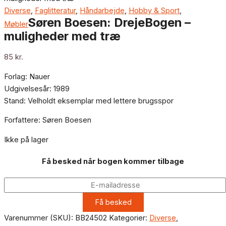
Diverse
,
Faglitteratur
,
Håndarbejde
,
Hobby & Sport
,
Søren Boesen: DrejeBogen –
Møbler
muligheder med træ
85
kr.
Forlag: Nauer
Udgivelsesår: 1989
Stand: Velholdt eksemplar med lettere brugsspor
Forfattere: Søren Boesen
Ikke på lager
Få besked når bogen kommer tilbage
Varenummer (SKU):
BB24502
Kategorier:
Diverse
,