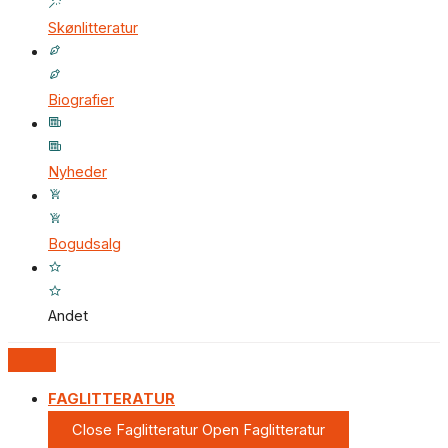
Skønlitteratur
Biografier
Nyheder
Bogudsalg
Andet
FAGLITTERATUR
Close Faglitteratur
Open Faglitteratur