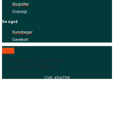
Biografier
Oversigt
Se også
Kunstbøger
Gavekort
Boggaragen – online antikvariat
Marktoften 7H, 8464 Galten
CVR: 41247126
Faglitteratur
Skønlitteratur