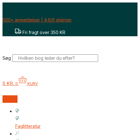
Gå
til
indholdet
500+ anmeldelser | 4.9/5 stjerner
Fri fragt over 350 KR
Søg
0
KR.
0
KURV
Faglitteratur