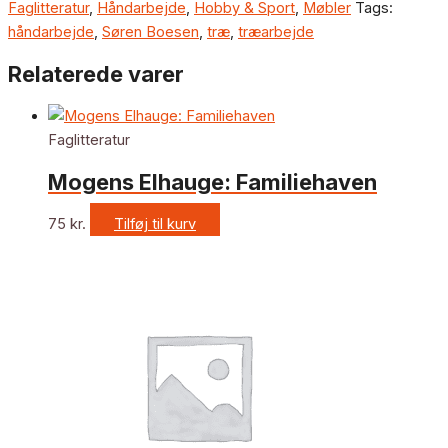
Faglitteratur
,
Håndarbejde
,
Hobby & Sport
,
Møbler
Tags:
håndarbejde
,
Søren Boesen
,
træ
,
træarbejde
Relaterede varer
Faglitteratur
Mogens Elhauge: Familiehaven
75
kr.
Tilføj til kurv