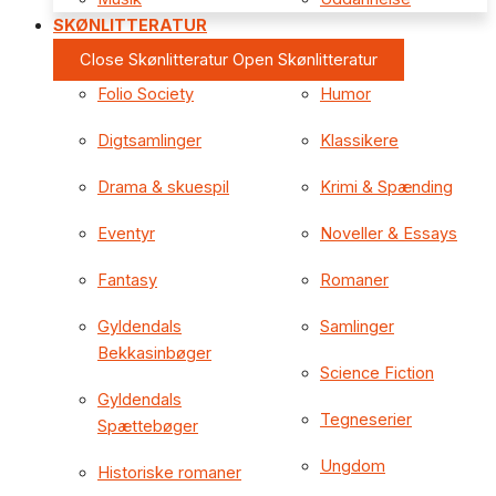
SKØNLITTERATUR
Close Skønlitteratur
Open Skønlitteratur
Folio Society
Humor
Digtsamlinger
Klassikere
Drama & skuespil
Krimi & Spænding
Eventyr
Noveller & Essays
Fantasy
Romaner
Gyldendals
Samlinger
Bekkasinbøger
Science Fiction
Gyldendals
Tegneserier
Spættebøger
Ungdom
Historiske romaner