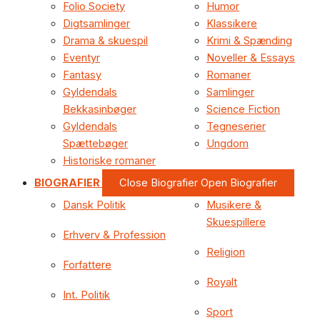
Folio Society
Humor
Digtsamlinger
Klassikere
Drama & skuespil
Krimi & Spænding
Eventyr
Noveller & Essays
Fantasy
Romaner
Gyldendals
Samlinger
Bekkasinbøger
Science Fiction
Gyldendals
Tegneserier
Spættebøger
Ungdom
Historiske romaner
BIOGRAFIER
Close Biografier
Open Biografier
Dansk Politik
Musikere &
Skuespillere
Erhverv & Profession
Religion
Forfattere
Royalt
Int. Politik
Sport