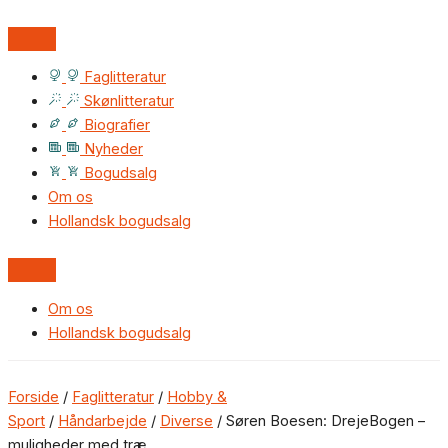
Faglitteratur
Skønlitteratur
Biografier
Nyheder
Bogudsalg
Om os
Hollandsk bogudsalg
Om os
Hollandsk bogudsalg
Forside
/
Faglitteratur
/
Hobby &
Sport
/
Håndarbejde
/
Diverse
/ Søren Boesen: DrejeBogen –
muligheder med træ