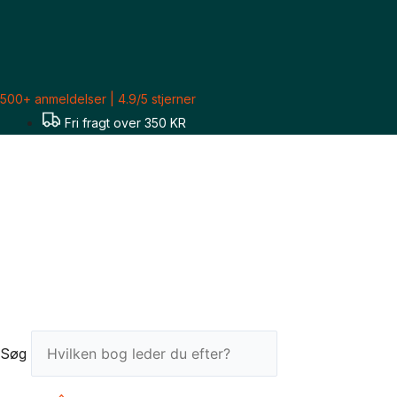
Gå
Susie
til
Johns:
indholdet
How
to
500+ anmeldelser | 4.9/5 stjerner
Sew
Fri fragt over 350 KR
antal
Søg