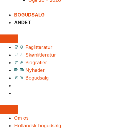
Uge 26 – 2026
BOGUDSALG
ANDET
Faglitteratur
Skønlitteratur
Biografier
Nyheder
Bogudsalg
Om os
Hollandsk bogudsalg