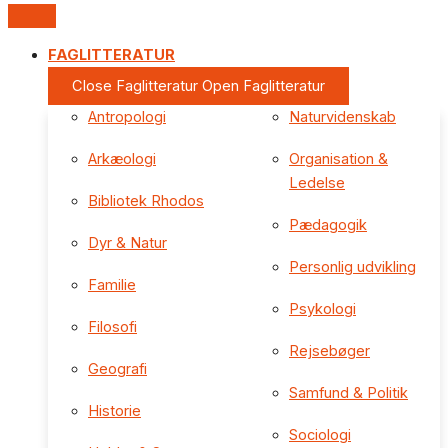
FAGLITTERATUR
Close Faglitteratur
Open Faglitteratur
Antropologi
Naturvidenskab
Arkæologi
Organisation &
Ledelse
Bibliotek Rhodos
Pædagogik
Dyr & Natur
Personlig udvikling
Familie
Psykologi
Filosofi
Rejsebøger
Geografi
Samfund & Politik
Historie
Sociologi