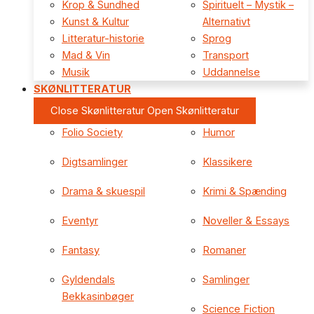
Krop & Sundhed
Spirituelt – Mystik –
Kunst & Kultur
Alternativt
Litteratur-historie
Sprog
Mad & Vin
Transport
Musik
Uddannelse
SKØNLITTERATUR
Close Skønlitteratur
Open Skønlitteratur
Folio Society
Humor
Digtsamlinger
Klassikere
Drama & skuespil
Krimi & Spænding
Eventyr
Noveller & Essays
Fantasy
Romaner
Gyldendals
Samlinger
Bekkasinbøger
Science Fiction