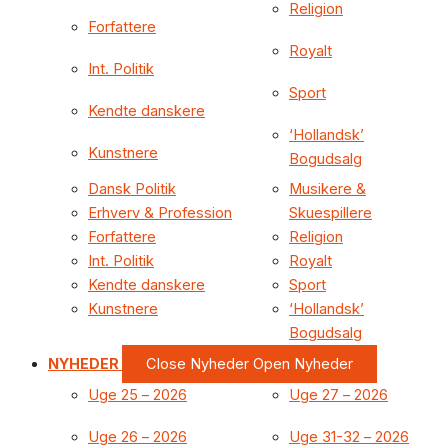
Religion
Forfattere
Royalt
Int. Politik
Sport
Kendte danskere
‘Hollandsk’
Kunstnere
Bogudsalg
Dansk Politik
Musikere &
Erhverv & Profession
Skuespillere
Forfattere
Religion
Int. Politik
Royalt
Kendte danskere
Sport
Kunstnere
‘Hollandsk’
Bogudsalg
NYHEDER
Close Nyheder
Open Nyheder
Uge 25 – 2026
Uge 27 – 2026
Uge 26 – 2026
Uge 31-32 – 2026