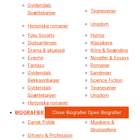
Gyldendals
Tegneserier
Spættebøger
Ungdom
Historiske romaner
Folio Society
Humor
Digtsamlinger
Klassikere
Drama & skuespil
Krimi & Spænding
Eventyr
Noveller & Essays
Fantasy
Romaner
Gyldendals
Samlinger
Bekkasinbøger
Science Fiction
Gyldendals
Tegneserier
Spættebøger
Ungdom
Historiske romaner
BIOGRAFIER
Close Biografier
Open Biografier
Dansk Politik
Musikere &
Skuespillere
Erhverv & Profession