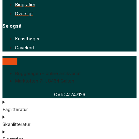
Biografier
Oversigt
Se også
Kunstbøger
Gavekort
Boggaragen – online antikvariat
Marktoften 7H, 8464 Galten
CVR: 41247126
Faglitteratur
Skønlitteratur