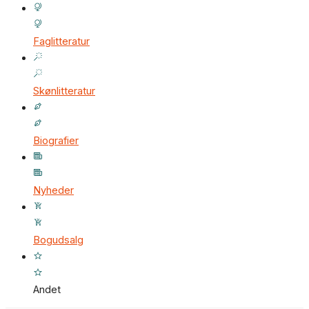
Faglitteratur
Skønlitteratur
Biografier
Nyheder
Bogudsalg
Andet