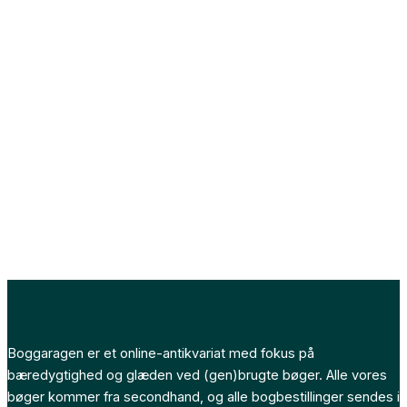
Boggaragen er et online-antikvariat med fokus på
bæredygtighed og glæden ved (gen)brugte bøger. Alle vores
bøger kommer fra secondhand, og alle bogbestillinger sendes i