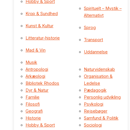
Hobby & Sport
Spirituelt – Mystik –
Krop & Sundhed
Alternativt
Kunst & Kultur
Sprog
Litteratur-historie
Transport
Mad & Vin
Uddannelse
Musik
Antropologi
Naturvidenskab
Arkæologi
Organisation &
Bibliotek Rhodos
Ledelse
Dyr & Natur
Pædagogik
Familie
Personlig udvikling
Filosofi
Psykologi
Geografi
Rejsebøger
Historie
Samfund & Politik
Hobby & Sport
Sociologi