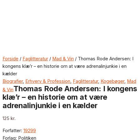
Forside
/
Faglitteratur
/
Mad & Vin
/ Thomas Rode Andersen: I
kongens klæ’r – en historie om at være adrenalinjunkie i en
kælder
Biografier
,
Erhverv & Profession
,
Faglitteratur
,
Kogebøger
,
Mad
Thomas Rode Andersen: I kongens
& Vin
klæ’r – en historie om at være
adrenalinjunkie i en kælder
125
kr.
Forfatter:
19299
Forlag: Politiken