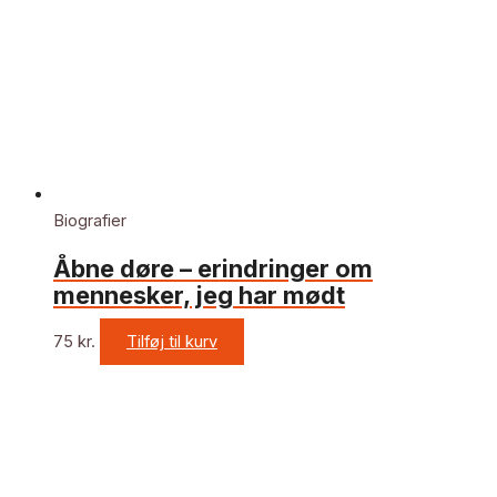
Biografier
Åbne døre – erindringer om
mennesker, jeg har mødt
75
kr.
Tilføj til kurv