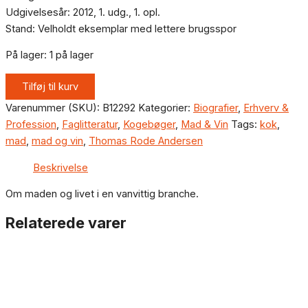
Udgivelsesår: 2012, 1. udg., 1. opl.
Stand: Velholdt eksemplar med lettere brugsspor
På lager:
1 på lager
Tilføj til kurv
Varenummer (SKU):
B12292
Kategorier:
Biografier
,
Erhverv &
Profession
,
Faglitteratur
,
Kogebøger
,
Mad & Vin
Tags:
kok
,
mad
,
mad og vin
,
Thomas Rode Andersen
Beskrivelse
Om maden og livet i en vanvittig branche.
Relaterede varer