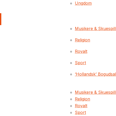
Ungdom
Musikere & Skuespil
Religion
Royalt
Sport
‘Hollandsk’ Bogudsa
Musikere & Skuespil
Religion
Royalt
Sport