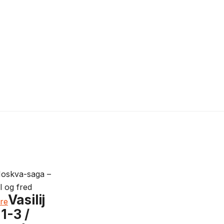
 Moskva-saga –
l og fred
Vasilij
re
1-3 /