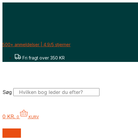
Gå
til
indholdet
500+ anmeldelser | 4.9/5 stjerner
Fri fragt over 350 KR
Søg
0
KR.
0
KURV