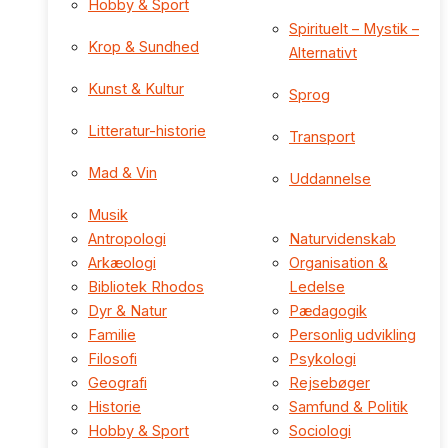
Hobby & Sport
Spirituelt – Mystik –
Krop & Sundhed
Alternativt
Kunst & Kultur
Sprog
Litteratur-historie
Transport
Mad & Vin
Uddannelse
Musik
Antropologi
Naturvidenskab
Arkæologi
Organisation &
Bibliotek Rhodos
Ledelse
Dyr & Natur
Pædagogik
Familie
Personlig udvikling
Filosofi
Psykologi
Geografi
Rejsebøger
Historie
Samfund & Politik
Hobby & Sport
Sociologi