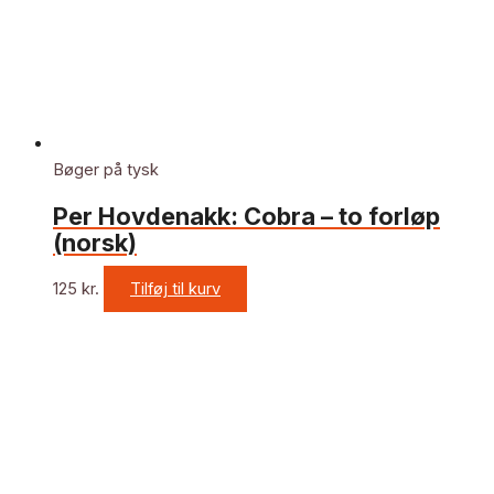
Bøger på tysk
Per Hovdenakk: Cobra – to forløp
(norsk)
125
kr.
Tilføj til kurv