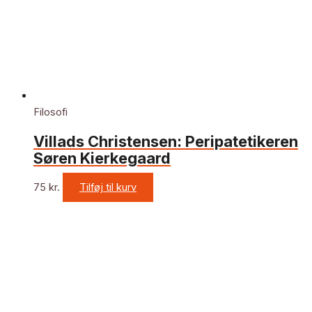
Filosofi
Villads Christensen: Peripatetikeren
Søren Kierkegaard
75
kr.
Tilføj til kurv