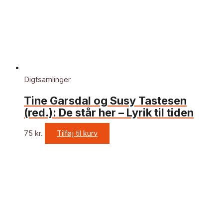
Digtsamlinger
Tine Garsdal og Susy Tastesen
(red.): De står her – Lyrik til tiden
75
kr.
Tilføj til kurv