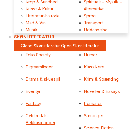
Krop & Sundhed
Spirituelt – Mystik –
Kunst & Kultur
Alternativt
Litteratur-historie
Sprog
Mad & Vin
Transport
Musik
Uddannelse
SKØNLITTERATUR
Close Skønlitteratur
Open Skønlitteratur
Folio Society
Humor
Digtsamlinger
Klassikere
Drama & skuespil
Krimi & Spænding
Eventyr
Noveller & Essays
Fantasy
Romaner
Gyldendals
Samlinger
Bekkasinbøger
Science Fiction