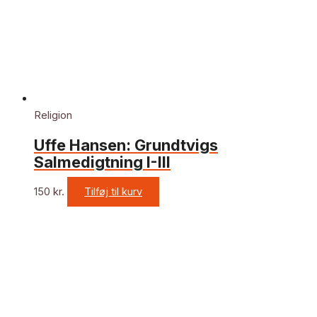
Religion
Uffe Hansen: Grundtvigs
Salmedigtning I-III
150
kr.
Tilføj til kurv