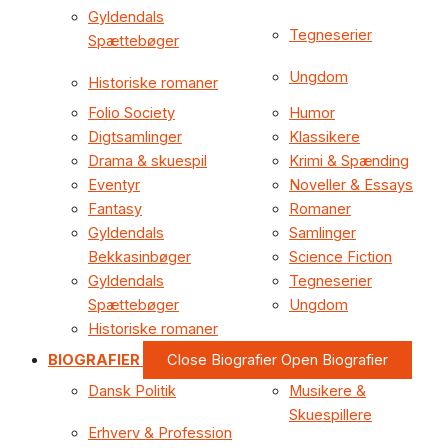
Gyldendals
Tegneserier
Spættebøger
Ungdom
Historiske romaner
Folio Society
Humor
Digtsamlinger
Klassikere
Drama & skuespil
Krimi & Spænding
Eventyr
Noveller & Essays
Fantasy
Romaner
Gyldendals
Samlinger
Bekkasinbøger
Science Fiction
Gyldendals
Tegneserier
Spættebøger
Ungdom
Historiske romaner
BIOGRAFIER
Close Biografier
Open Biografier
Dansk Politik
Musikere &
Skuespillere
Erhverv & Profession