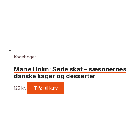
Kogebøger
Marie Holm: Søde skat – sæsonernes
danske kager og desserter
125
kr.
Tilføj til kurv