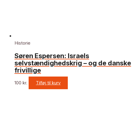
Historie
Søren Espersen: Israels
selvstændighedskrig – og de danske
frivillige
100
kr.
Tilføj til kurv