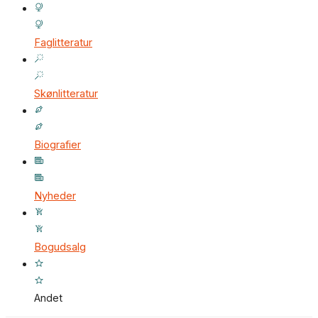
Faglitteratur
Skønlitteratur
Biografier
Nyheder
Bogudsalg
Andet