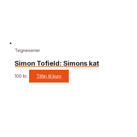
Tegneserier
Simon Tofield: Simons kat
100
kr.
Tilføj til kurv