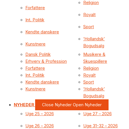
Religion
Forfattere
Royalt
Int. Politik
Sport
Kendte danskere
‘Hollandsk’
Kunstnere
Bogudsalg
Dansk Politik
Musikere &
Erhverv & Profession
Skuespillere
Forfattere
Religion
Int. Politik
Royalt
Kendte danskere
Sport
Kunstnere
‘Hollandsk’
Bogudsalg
NYHEDER
Close Nyheder
Open Nyheder
Uge 25 – 2026
Uge 27 – 2026
Uge 26 – 2026
Uge 31-32 – 2026