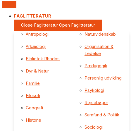
FAGLITTERATUR
Close Faglitteratur
Open Faglitteratur
Antropologi
Naturvidenskab
Arkæologi
Organisation &
Ledelse
Bibliotek Rhodos
Pædagogik
Dyr & Natur
Personlig udvikling
Familie
Psykologi
Filosofi
Rejsebøger
Geografi
Samfund & Politik
Historie
Sociologi