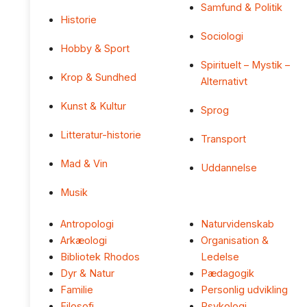
Samfund & Politik
Historie
Sociologi
Hobby & Sport
Spirituelt – Mystik –
Krop & Sundhed
Alternativt
Kunst & Kultur
Sprog
Litteratur-historie
Transport
Mad & Vin
Uddannelse
Musik
Antropologi
Naturvidenskab
Arkæologi
Organisation &
Bibliotek Rhodos
Ledelse
Dyr & Natur
Pædagogik
Familie
Personlig udvikling
Filosofi
Psykologi