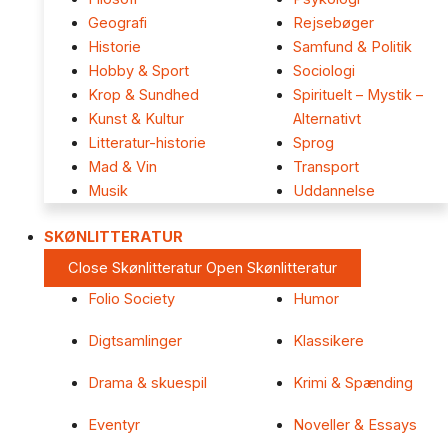
Geografi
Rejsebøger
Historie
Samfund & Politik
Hobby & Sport
Sociologi
Krop & Sundhed
Spirituelt – Mystik –
Kunst & Kultur
Alternativt
Litteratur-historie
Sprog
Mad & Vin
Transport
Musik
Uddannelse
SKØNLITTERATUR
Close Skønlitteratur
Open Skønlitteratur
Folio Society
Humor
Digtsamlinger
Klassikere
Drama & skuespil
Krimi & Spænding
Eventyr
Noveller & Essays