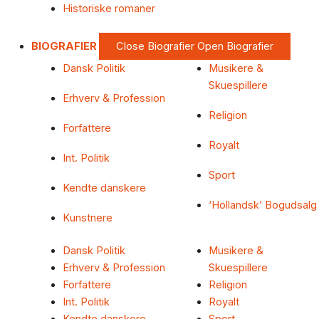
Historiske romaner
BIOGRAFIER
Close Biografier
Open Biografier
Dansk Politik
Musikere &
Skuespillere
Erhverv & Profession
Religion
Forfattere
Royalt
Int. Politik
Sport
Kendte danskere
‘Hollandsk’ Bogudsalg
Kunstnere
Dansk Politik
Musikere &
Erhverv & Profession
Skuespillere
Forfattere
Religion
Int. Politik
Royalt