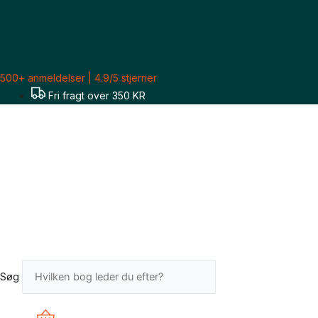
Gå
til
indholdet
500+ anmeldelser | 4.9/5 stjerner
Fri fragt over 350 KR
Søg