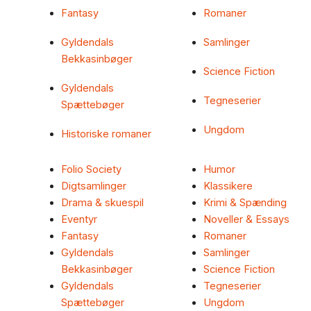
Fantasy
Romaner
Gyldendals
Samlinger
Bekkasinbøger
Science Fiction
Gyldendals
Tegneserier
Spættebøger
Ungdom
Historiske romaner
Folio Society
Humor
Digtsamlinger
Klassikere
Drama & skuespil
Krimi & Spænding
Eventyr
Noveller & Essays
Fantasy
Romaner
Gyldendals
Samlinger
Bekkasinbøger
Science Fiction
Gyldendals
Tegneserier
Spættebøger
Ungdom