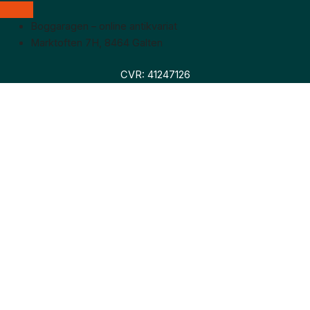
Boggaragen – online antikvariat
Marktoften 7H, 8464 Galten
CVR: 41247126
Faglitteratur
Skønlitteratur
Biografier
Nyheder
Om os
Hollandsk bogudsalg
Om os
Hollandsk bogudsalg