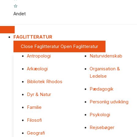
Andet
FAGLITTERATUR
Close Faglitteratur
Open Faglitteratur
Antropologi
Naturvidenskab
Arkæologi
Organisation &
Ledelse
Bibliotek Rhodos
Pædagogik
Dyr & Natur
Personlig udvikling
Familie
Psykologi
Filosofi
Rejsebøger
Geografi