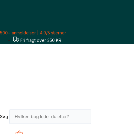
Gå
til
indholdet
500+ anmeldelser | 4.9/5 stjerner
Fri fragt over 350 KR
Søg