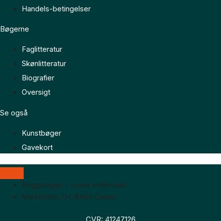
Handels-betingelser
Bøgerne
Faglitteratur
Skønlitteratur
Biografier
Oversigt
Se også
Kunstbøger
Gavekort
Boggaragen – online antikvariat
Marktoften 7H, 8464 Galten
CVR: 41247126