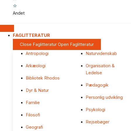
Andet
FAGLITTERATUR
Close Faglitteratur
Open Faglitteratur
Antropologi
Naturvidenskab
Arkæologi
Organisation &
Ledelse
Bibliotek Rhodos
Pædagogik
Dyr & Natur
Personlig udvikling
Familie
Psykologi
Filosofi
Rejsebøger
Geografi