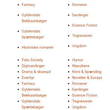
Fantasy
Romaner
Gyldendals
Samlinger
Bekkasinbøger
Science Fiction
Gyldendals
Tegneserier
Spættebøger
Ungdom
Historiske romaner
Folio Society
Humor
Digtsamlinger
Klassikere
Drama & skuespil
Krimi & Spænding
Eventyr
Noveller & Essays
Fantasy
Romaner
Gyldendals
Samlinger
Bekkasinbøger
Science Fiction
Gyldendals
Tegneserier
Spættebøger
Ungdom