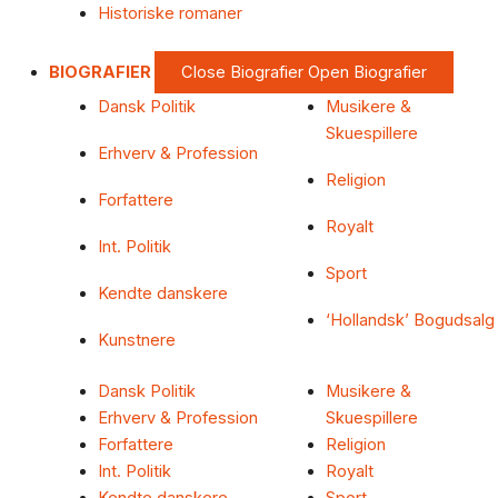
Historiske romaner
BIOGRAFIER
Close Biografier
Open Biografier
Dansk Politik
Musikere &
Skuespillere
Erhverv & Profession
Religion
Forfattere
Royalt
Int. Politik
Sport
Kendte danskere
‘Hollandsk’ Bogudsalg
Kunstnere
Dansk Politik
Musikere &
Erhverv & Profession
Skuespillere
Forfattere
Religion
Int. Politik
Royalt