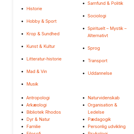
Samfund & Politik
Historie
Sociologi
Hobby & Sport
Spirituelt – Mystik –
Krop & Sundhed
Alternativt
Kunst & Kultur
Sprog
Litteratur-historie
Transport
Mad & Vin
Uddannelse
Musik
Antropologi
Naturvidenskab
Arkæologi
Organisation &
Bibliotek Rhodos
Ledelse
Dyr & Natur
Pædagogik
Familie
Personlig udvikling
Filosofi
Psykologi