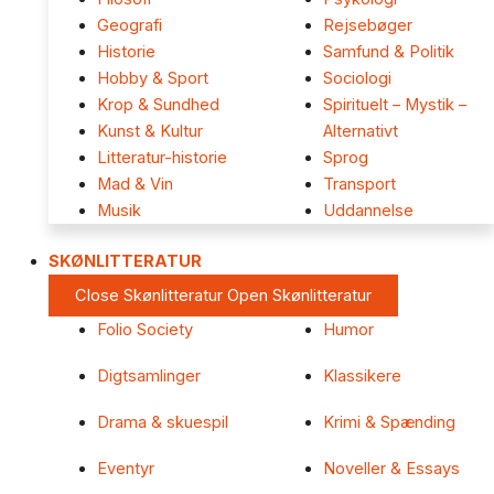
Geografi
Rejsebøger
Historie
Samfund & Politik
Hobby & Sport
Sociologi
Krop & Sundhed
Spirituelt – Mystik –
Kunst & Kultur
Alternativt
Litteratur-historie
Sprog
Mad & Vin
Transport
Musik
Uddannelse
SKØNLITTERATUR
Close Skønlitteratur
Open Skønlitteratur
Folio Society
Humor
Digtsamlinger
Klassikere
Drama & skuespil
Krimi & Spænding
Eventyr
Noveller & Essays