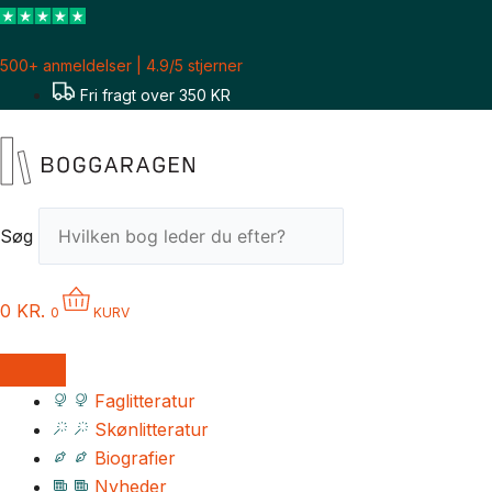
Gå
til
500+ anmeldelser | 4.9/5 stjerner
indholdet
Fri fragt over 350 KR
Søg
0
KR.
0
KURV
Faglitteratur
Skønlitteratur
Biografier
Nyheder