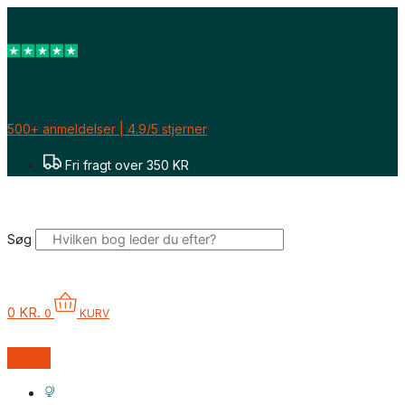
Gå
til
indholdet
500+ anmeldelser | 4.9/5 stjerner
Fri fragt over 350 KR
Søg
0
KR.
0
KURV