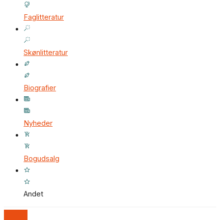
Faglitteratur
Skønlitteratur
Biografier
Nyheder
Bogudsalg
Andet