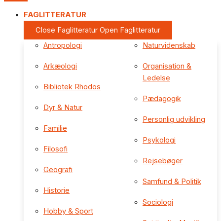
FAGLITTERATUR
Close Faglitteratur
Open Faglitteratur
Antropologi
Naturvidenskab
Arkæologi
Organisation &
Ledelse
Bibliotek Rhodos
Pædagogik
Dyr & Natur
Personlig udvikling
Familie
Psykologi
Filosofi
Rejsebøger
Geografi
Samfund & Politik
Historie
Sociologi
Hobby & Sport