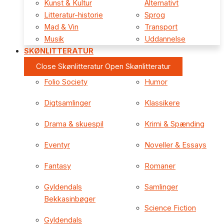
Kunst & Kultur
Alternativt
Litteratur-historie
Sprog
Mad & Vin
Transport
Musik
Uddannelse
SKØNLITTERATUR
Close Skønlitteratur
Open Skønlitteratur
Folio Society
Humor
Digtsamlinger
Klassikere
Drama & skuespil
Krimi & Spænding
Eventyr
Noveller & Essays
Fantasy
Romaner
Gyldendals
Samlinger
Bekkasinbøger
Science Fiction
Gyldendals