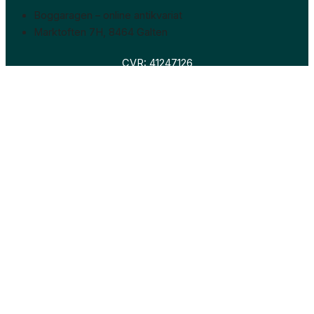
Boggaragen – online antikvariat
Marktoften 7H, 8464 Galten
CVR: 41247126
Faglitteratur
Skønlitteratur
Biografier
Nyheder
Om os
Hollandsk bogudsalg
Om os
Hollandsk bogudsalg