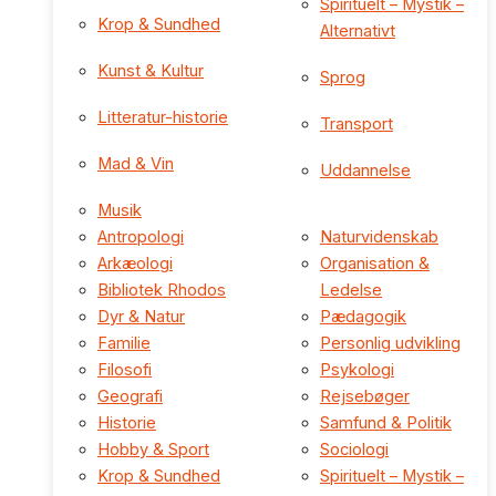
Spirituelt – Mystik –
Krop & Sundhed
Alternativt
Kunst & Kultur
Sprog
Litteratur-historie
Transport
Mad & Vin
Uddannelse
Musik
Antropologi
Naturvidenskab
Arkæologi
Organisation &
Bibliotek Rhodos
Ledelse
Dyr & Natur
Pædagogik
Familie
Personlig udvikling
Filosofi
Psykologi
Geografi
Rejsebøger
Historie
Samfund & Politik
Hobby & Sport
Sociologi
Krop & Sundhed
Spirituelt – Mystik –