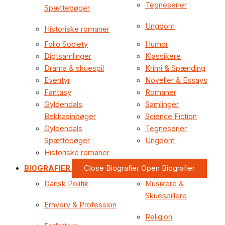
Tegneserier
Spættebøger
Ungdom
Historiske romaner
Folio Society
Humor
Digtsamlinger
Klassikere
Drama & skuespil
Krimi & Spænding
Eventyr
Noveller & Essays
Fantasy
Romaner
Gyldendals
Samlinger
Bekkasinbøger
Science Fiction
Gyldendals
Tegneserier
Spættebøger
Ungdom
Historiske romaner
BIOGRAFIER
Close Biografier
Open Biografier
Dansk Politik
Musikere &
Skuespillere
Erhverv & Profession
Religion