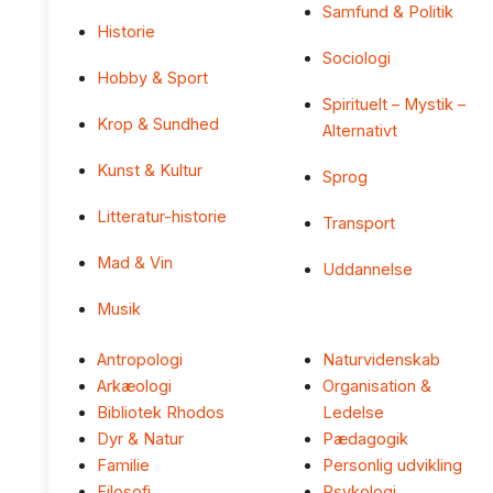
Samfund & Politik
Historie
Sociologi
Hobby & Sport
Spirituelt – Mystik –
Krop & Sundhed
Alternativt
Kunst & Kultur
Sprog
Litteratur-historie
Transport
Mad & Vin
Uddannelse
Musik
Antropologi
Naturvidenskab
Arkæologi
Organisation &
Bibliotek Rhodos
Ledelse
Dyr & Natur
Pædagogik
Familie
Personlig udvikling
Filosofi
Psykologi