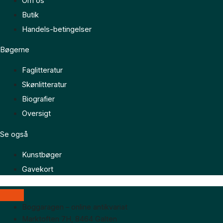
Om os
Butik
Handels-betingelser
Bøgerne
Faglitteratur
Skønlitteratur
Biografier
Oversigt
Se også
Kunstbøger
Gavekort
Boggaragen – online antikvariat
Marktoften 7H, 8464 Galten