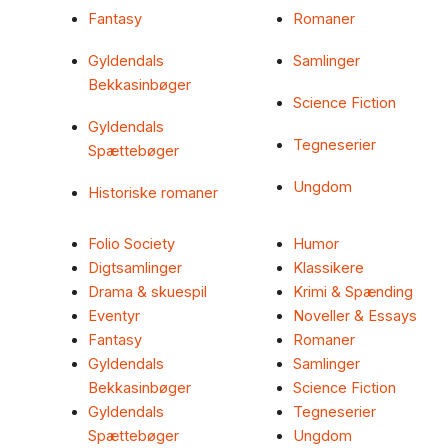
Fantasy
Romaner
Gyldendals
Samlinger
Bekkasinbøger
Science Fiction
Gyldendals
Tegneserier
Spættebøger
Ungdom
Historiske romaner
Folio Society
Humor
Digtsamlinger
Klassikere
Drama & skuespil
Krimi & Spænding
Eventyr
Noveller & Essays
Fantasy
Romaner
Gyldendals
Samlinger
Bekkasinbøger
Science Fiction
Gyldendals
Tegneserier
Spættebøger
Ungdom