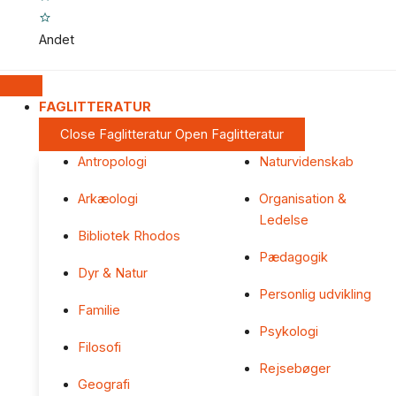
Andet
FAGLITTERATUR
Close Faglitteratur
Open Faglitteratur
Antropologi
Naturvidenskab
Arkæologi
Organisation &
Ledelse
Bibliotek Rhodos
Pædagogik
Dyr & Natur
Personlig udvikling
Familie
Psykologi
Filosofi
Rejsebøger
Geografi