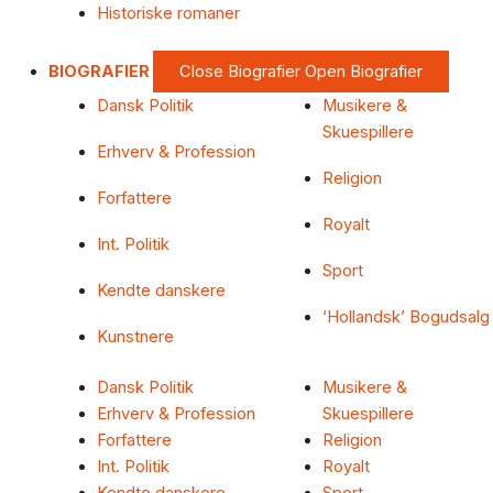
Historiske romaner
BIOGRAFIER
Close Biografier
Open Biografier
Dansk Politik
Musikere &
Skuespillere
Erhverv & Profession
Religion
Forfattere
Royalt
Int. Politik
Sport
Kendte danskere
‘Hollandsk’ Bogudsalg
Kunstnere
Dansk Politik
Musikere &
Erhverv & Profession
Skuespillere
Forfattere
Religion
Int. Politik
Royalt