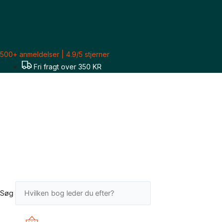
Gå
Sorteret
til
efter
indholdet
seneste
500+ anmeldelser | 4.9/5 stjerner
Fri fragt over 350 KR
Søg