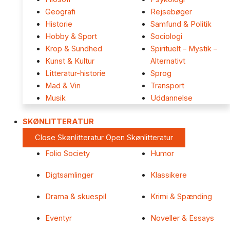
Geografi
Rejsebøger
Historie
Samfund & Politik
Hobby & Sport
Sociologi
Krop & Sundhed
Spirituelt – Mystik –
Kunst & Kultur
Alternativt
Litteratur-historie
Sprog
Mad & Vin
Transport
Musik
Uddannelse
SKØNLITTERATUR
Close Skønlitteratur
Open Skønlitteratur
Folio Society
Humor
Digtsamlinger
Klassikere
Drama & skuespil
Krimi & Spænding
Eventyr
Noveller & Essays