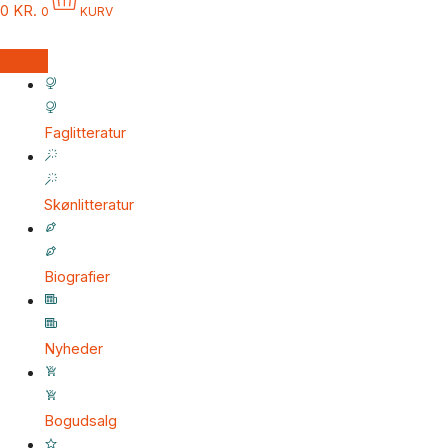
0
KR.
0
KURV
Faglitteratur
Skønlitteratur
Biografier
Nyheder
Bogudsalg