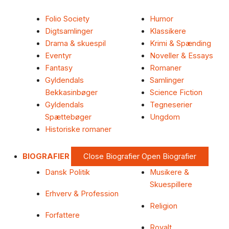
Folio Society
Humor
Digtsamlinger
Klassikere
Drama & skuespil
Krimi & Spænding
Eventyr
Noveller & Essays
Fantasy
Romaner
Gyldendals
Samlinger
Bekkasinbøger
Science Fiction
Gyldendals
Tegneserier
Spættebøger
Ungdom
Historiske romaner
BIOGRAFIER
Close Biografier
Open Biografier
Dansk Politik
Musikere &
Skuespillere
Erhverv & Profession
Religion
Forfattere
Royalt