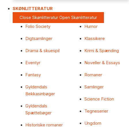
SKØNLITTERATUR
Close Skønlitteratur
Open Skønlitteratur
Folio Society
Humor
Digtsamlinger
Klassikere
Drama & skuespil
Krimi & Spænding
Eventyr
Noveller & Essays
Fantasy
Romaner
Gyldendals
Samlinger
Bekkasinbøger
Science Fiction
Gyldendals
Tegneserier
Spættebøger
Ungdom
Historiske romaner