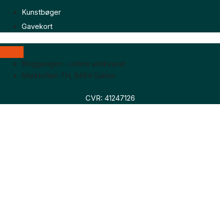
Kunstbøger
Gavekort
Boggaragen – online antikvariat
Marktoften 7H, 8464 Galten
CVR: 41247126
Faglitteratur
Skønlitteratur
Biografier
Nyheder
Om os