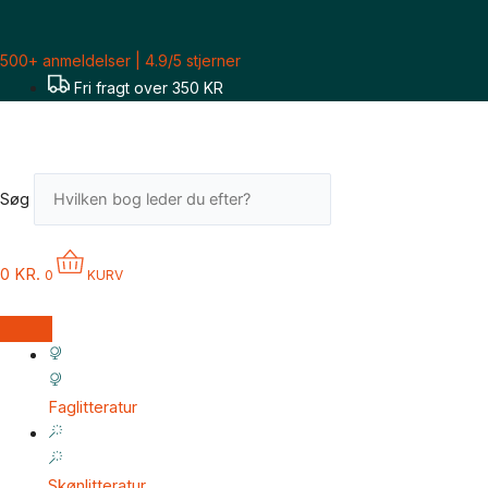
Gå
til
500+ anmeldelser | 4.9/5 stjerner
indholdet
Fri fragt over 350 KR
Søg
0
KR.
0
KURV
Faglitteratur
Skønlitteratur