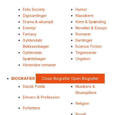
Folio Society
Humor
Digtsamlinger
Klassikere
Drama & skuespil
Krimi & Spænding
Eventyr
Noveller & Essays
Fantasy
Romaner
Gyldendals
Samlinger
Bekkasinbøger
Science Fiction
Gyldendals
Tegneserier
Spættebøger
Ungdom
Historiske romaner
BIOGRAFIER
Close Biografier
Open Biografier
Dansk Politik
Musikere &
Skuespillere
Erhverv & Profession
Religion
Forfattere
Royalt