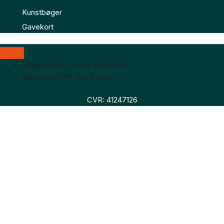
Kunstbøger
Gavekort
Boggaragen – online antikvariat
Marktoften 7H, 8464 Galten
CVR: 41247126
Faglitteratur
Skønlitteratur
Biografier
Nyheder
Om os