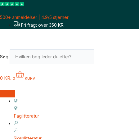
Gå
til
500+ anmeldelser | 4.9/5 stjerner
indholdet
Fri fragt over 350 KR
Søg
0
KR.
0
KURV
Faglitteratur
Skønlitteratur