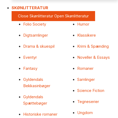
SKØNLITTERATUR
Close Skønlitteratur
Open Skønlitteratur
Folio Society
Humor
Digtsamlinger
Klassikere
Drama & skuespil
Krimi & Spænding
Eventyr
Noveller & Essays
Fantasy
Romaner
Gyldendals
Samlinger
Bekkasinbøger
Science Fiction
Gyldendals
Tegneserier
Spættebøger
Ungdom
Historiske romaner