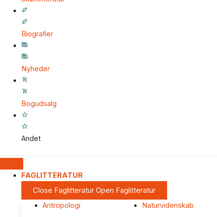
Biografier
Nyheder
Bogudsalg
Andet
FAGLITTERATUR
Close Faglitteratur
Open Faglitteratur
Antropologi
Naturvidenskab