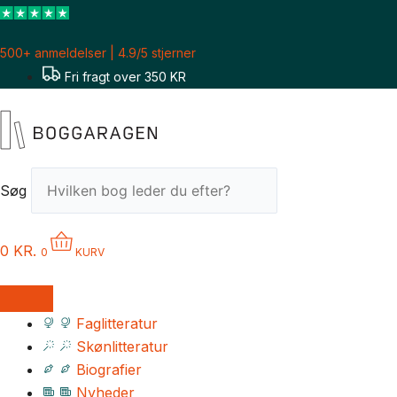
Gå
til
500+ anmeldelser | 4.9/5 stjerner
indholdet
Fri fragt over 350 KR
Søg
0
KR.
0
KURV
Faglitteratur
Skønlitteratur
Biografier
Nyheder