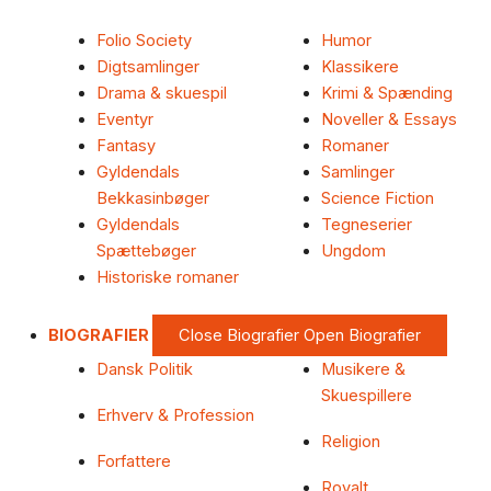
Folio Society
Humor
Digtsamlinger
Klassikere
Drama & skuespil
Krimi & Spænding
Eventyr
Noveller & Essays
Fantasy
Romaner
Gyldendals
Samlinger
Bekkasinbøger
Science Fiction
Gyldendals
Tegneserier
Spættebøger
Ungdom
Historiske romaner
BIOGRAFIER
Close Biografier
Open Biografier
Dansk Politik
Musikere &
Skuespillere
Erhverv & Profession
Religion
Forfattere
Royalt