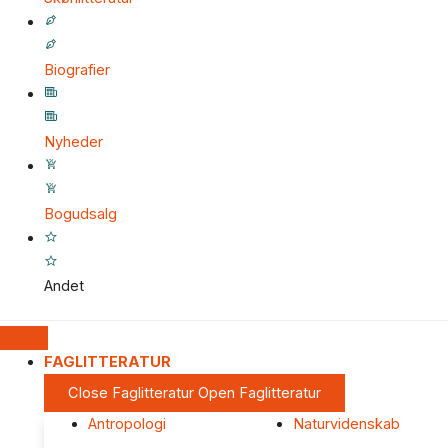
Biografier
Nyheder
Bogudsalg
Andet
FAGLITTERATUR
Close Faglitteratur
Open Faglitteratur
Antropologi
Naturvidenskab