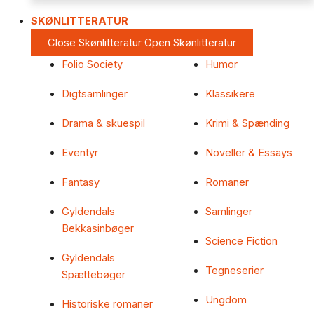
SKØNLITTERATUR
Close Skønlitteratur
Open Skønlitteratur
Folio Society
Humor
Digtsamlinger
Klassikere
Drama & skuespil
Krimi & Spænding
Eventyr
Noveller & Essays
Fantasy
Romaner
Gyldendals
Samlinger
Bekkasinbøger
Science Fiction
Gyldendals
Tegneserier
Spættebøger
Ungdom
Historiske romaner