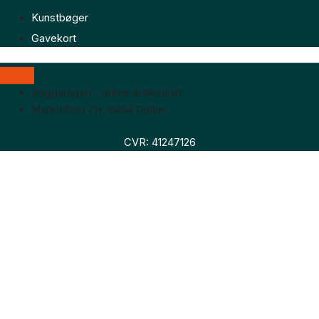
Kunstbøger
Gavekort
Boggaragen – online antikvariat
Marktoften 7H, 8464 Galten
CVR: 41247126
Faglitteratur
Skønlitteratur
Biografier
Nyheder
Om os