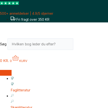
Gå
til
500+ anmeldelser | 4.9/5 stjerner
indholdet
Fri fragt over 350 KR
Søg
0
KR.
0
KURV
Faglitteratur
Skønlitteratur