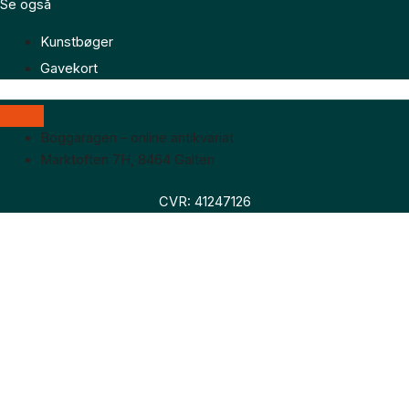
Se også
Kunstbøger
Gavekort
Boggaragen – online antikvariat
Marktoften 7H, 8464 Galten
CVR: 41247126
Faglitteratur
Skønlitteratur
Biografier
Nyheder