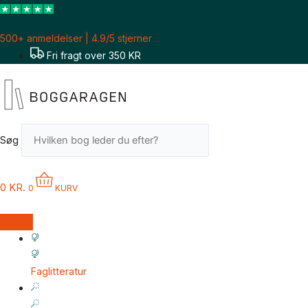
Gå
til
500+ anmeldelser | 4.9/5 stjerner
indholdet
Fri fragt over 350 KR
Søg
0
KR.
0
KURV
Faglitteratur