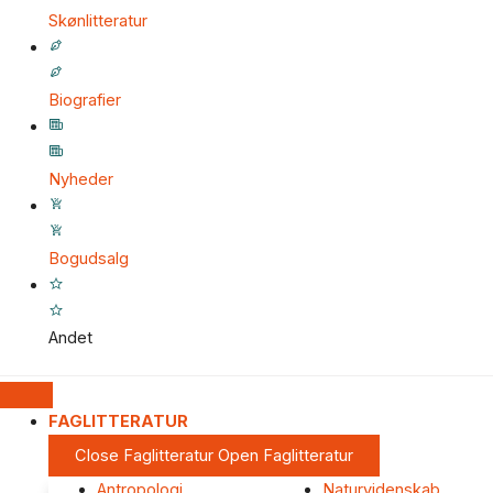
Skønlitteratur
Biografier
Nyheder
Bogudsalg
Andet
FAGLITTERATUR
Close Faglitteratur
Open Faglitteratur
Antropologi
Naturvidenskab