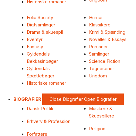
Ungdom
Historiske romaner
Folio Society
Humor
Digtsamlinger
Klassikere
Drama & skuespil
Krimi & Spænding
Eventyr
Noveller & Essays
Fantasy
Romaner
Gyldendals
Samlinger
Bekkasinbøger
Science Fiction
Gyldendals
Tegneserier
Spættebøger
Ungdom
Historiske romaner
BIOGRAFIER
Close Biografier
Open Biografier
Dansk Politik
Musikere &
Skuespillere
Erhverv & Profession
Religion
Forfattere