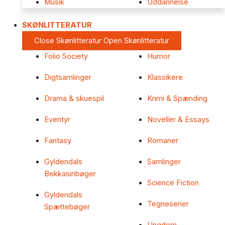
Musik
Uddannelse
SKØNLITTERATUR
Close Skønlitteratur
Open Skønlitteratur
Folio Society
Humor
Digtsamlinger
Klassikere
Drama & skuespil
Krimi & Spænding
Eventyr
Noveller & Essays
Fantasy
Romaner
Gyldendals
Samlinger
Bekkasinbøger
Science Fiction
Gyldendals
Tegneserier
Spættebøger