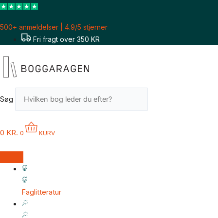
Gå
til
500+ anmeldelser | 4.9/5 stjerner
indholdet
Fri fragt over 350 KR
Søg
0
KR.
0
KURV
Faglitteratur