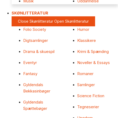
Musik
Uddannelse
SKØNLITTERATUR
Close Skønlitteratur
Open Skønlitteratur
Folio Society
Humor
Digtsamlinger
Klassikere
Drama & skuespil
Krimi & Spænding
Eventyr
Noveller & Essays
Fantasy
Romaner
Gyldendals
Samlinger
Bekkasinbøger
Science Fiction
Gyldendals
Tegneserier
Spættebøger