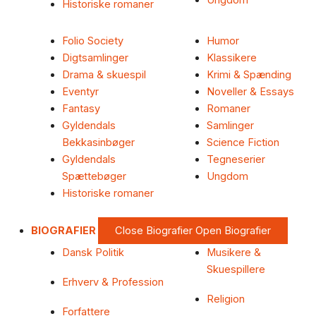
Ungdom
Historiske romaner
Folio Society
Humor
Digtsamlinger
Klassikere
Drama & skuespil
Krimi & Spænding
Eventyr
Noveller & Essays
Fantasy
Romaner
Gyldendals
Samlinger
Bekkasinbøger
Science Fiction
Gyldendals
Tegneserier
Spættebøger
Ungdom
Historiske romaner
BIOGRAFIER
Close Biografier
Open Biografier
Dansk Politik
Musikere &
Skuespillere
Erhverv & Profession
Religion
Forfattere