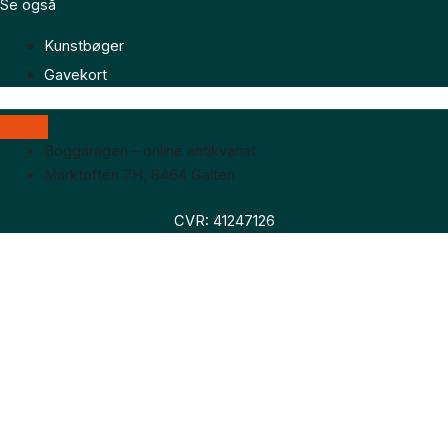
Se også
Kunstbøger
Gavekort
Boggaragen – online antikvariat
Marktoften 7H, 8464 Galten
CVR: 41247126
Faglitteratur
Skønlitteratur
Biografier
Nyheder