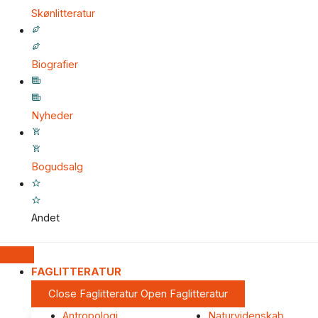
Skønlitteratur
Biografier
Nyheder
Bogudsalg
Andet
FAGLITTERATUR
Close Faglitteratur
Open Faglitteratur
Antropologi
Naturvidenskab