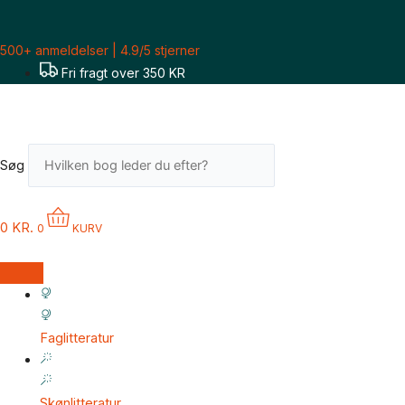
Gå
til
500+ anmeldelser | 4.9/5 stjerner
indholdet
Fri fragt over 350 KR
Søg
0
KR.
0
KURV
Faglitteratur
Skønlitteratur