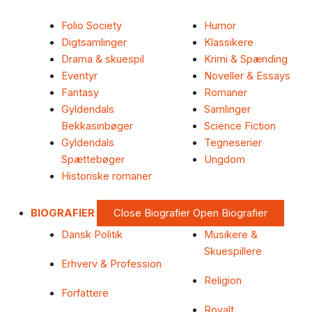
Folio Society
Humor
Digtsamlinger
Klassikere
Drama & skuespil
Krimi & Spænding
Eventyr
Noveller & Essays
Fantasy
Romaner
Gyldendals
Samlinger
Bekkasinbøger
Science Fiction
Gyldendals
Tegneserier
Spættebøger
Ungdom
Historiske romaner
BIOGRAFIER
Close Biografier
Open Biografier
Dansk Politik
Musikere &
Skuespillere
Erhverv & Profession
Religion
Forfattere
Royalt