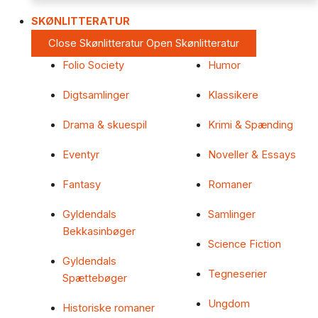
SKØNLITTERATUR
Close Skønlitteratur
Open Skønlitteratur
Folio Society
Humor
Digtsamlinger
Klassikere
Drama & skuespil
Krimi & Spænding
Eventyr
Noveller & Essays
Fantasy
Romaner
Gyldendals
Samlinger
Bekkasinbøger
Science Fiction
Gyldendals
Tegneserier
Spættebøger
Ungdom
Historiske romaner