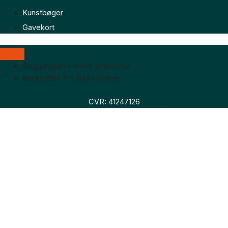
Kunstbøger
Gavekort
Boggaragen – online antikvariat
Marktoften 7H, 8464 Galten
CVR: 41247126
Faglitteratur
Skønlitteratur
Biografier
Nyheder
Om os