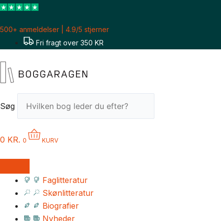
Gå
til
500+ anmeldelser | 4.9/5 stjerner
indholdet
Fri fragt over 350 KR
Søg
0
KR.
0
KURV
Faglitteratur
Skønlitteratur
Biografier
Nyheder