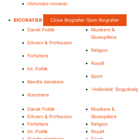
Historiske romaner
BIOGRAFIER
Close Biografier
Open Biografier
Dansk Politik
Musikere &
Skuespillere
Erhverv & Profession
Religion
Forfattere
Royalt
Int. Politik
Sport
Kendte danskere
‘Hollandsk’ Bogudsalg
Kunstnere
Dansk Politik
Musikere &
Erhverv & Profession
Skuespillere
Forfattere
Religion
Int. Politik
Royalt