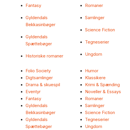
Fantasy
Romaner
Gyldendals
Samlinger
Bekkasinbøger
Science Fiction
Gyldendals
Tegneserier
Spættebøger
Ungdom
Historiske romaner
Folio Society
Humor
Digtsamlinger
Klassikere
Drama & skuespil
Krimi & Spænding
Eventyr
Noveller & Essays
Fantasy
Romaner
Gyldendals
Samlinger
Bekkasinbøger
Science Fiction
Gyldendals
Tegneserier
Spættebøger
Ungdom