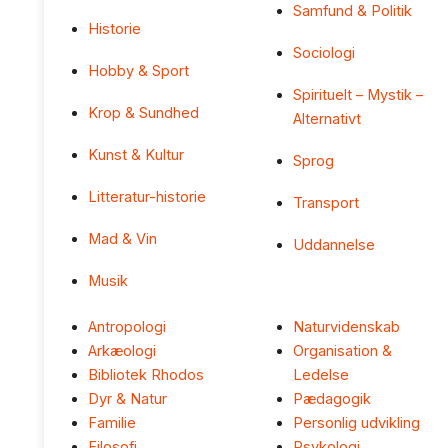
Samfund & Politik
Historie
Sociologi
Hobby & Sport
Spirituelt – Mystik –
Krop & Sundhed
Alternativt
Kunst & Kultur
Sprog
Litteratur-historie
Transport
Mad & Vin
Uddannelse
Musik
Antropologi
Naturvidenskab
Arkæologi
Organisation &
Bibliotek Rhodos
Ledelse
Dyr & Natur
Pædagogik
Familie
Personlig udvikling
Filosofi
Psykologi