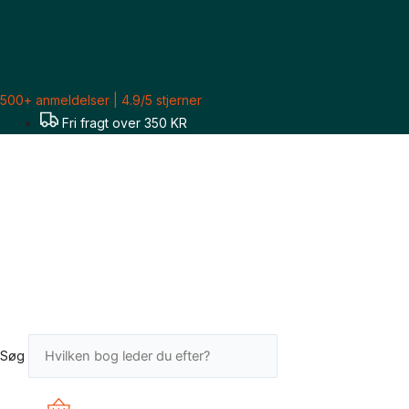
Gå
til
indholdet
500+ anmeldelser | 4.9/5 stjerner
Fri fragt over 350 KR
Søg