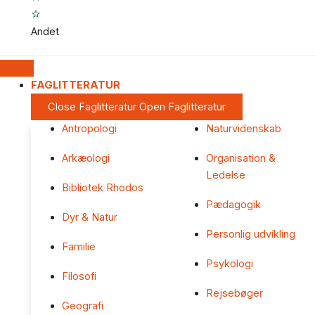
Andet
FAGLITTERATUR
Close Faglitteratur
Open Faglitteratur
Antropologi
Naturvidenskab
Arkæologi
Organisation &
Ledelse
Bibliotek Rhodos
Pædagogik
Dyr & Natur
Personlig udvikling
Familie
Psykologi
Filosofi
Rejsebøger
Geografi