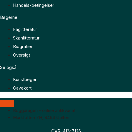
Handels-betingelser
Bøgerne
Faglitteratur
Skønlitteratur
Biografier
Oversigt
Se også
Kunstbøger
Gavekort
Boggaragen – online antikvariat
Marktoften 7H, 8464 Galten
CVR: 41247126