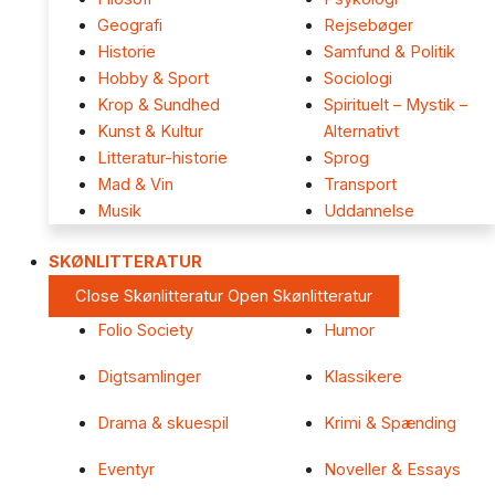
Geografi
Rejsebøger
Historie
Samfund & Politik
Hobby & Sport
Sociologi
Krop & Sundhed
Spirituelt – Mystik –
Kunst & Kultur
Alternativt
Litteratur-historie
Sprog
Mad & Vin
Transport
Musik
Uddannelse
SKØNLITTERATUR
Close Skønlitteratur
Open Skønlitteratur
Folio Society
Humor
Digtsamlinger
Klassikere
Drama & skuespil
Krimi & Spænding
Eventyr
Noveller & Essays