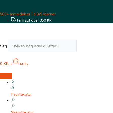
Gå
til
500+ anmeldelser | 4.9/5 stjerner
indholdet
Fri fragt over 350 KR
Søg
0
KR.
0
KURV
Faglitteratur
Skønlitteratur