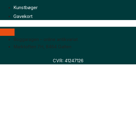
Kunstbøger
Gavekort
Boggaragen – online antikvariat
Marktoften 7H, 8464 Galten
CVR: 41247126
Faglitteratur
Skønlitteratur
Biografier
Nyheder
Om os