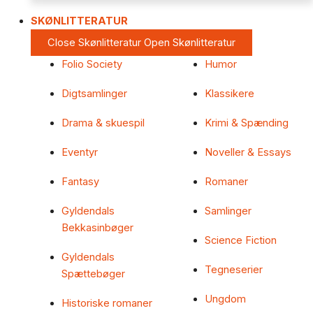
SKØNLITTERATUR
Close Skønlitteratur
Open Skønlitteratur
Folio Society
Humor
Digtsamlinger
Klassikere
Drama & skuespil
Krimi & Spænding
Eventyr
Noveller & Essays
Fantasy
Romaner
Gyldendals
Samlinger
Bekkasinbøger
Science Fiction
Gyldendals
Tegneserier
Spættebøger
Ungdom
Historiske romaner