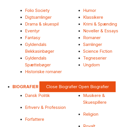
Folio Society
Humor
Digtsamlinger
Klassikere
Drama & skuespil
Krimi & Spænding
Eventyr
Noveller & Essays
Fantasy
Romaner
Gyldendals
Samlinger
Bekkasinbøger
Science Fiction
Gyldendals
Tegneserier
Spættebøger
Ungdom
Historiske romaner
BIOGRAFIER
Close Biografier
Open Biografier
Dansk Politik
Musikere &
Skuespillere
Erhverv & Profession
Religion
Forfattere
Royalt