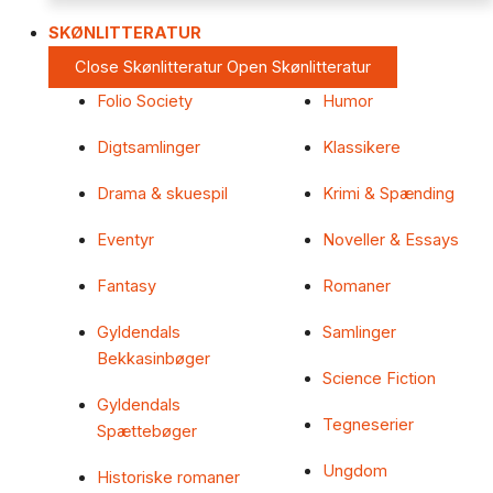
SKØNLITTERATUR
Close Skønlitteratur
Open Skønlitteratur
Folio Society
Humor
Digtsamlinger
Klassikere
Drama & skuespil
Krimi & Spænding
Eventyr
Noveller & Essays
Fantasy
Romaner
Gyldendals
Samlinger
Bekkasinbøger
Science Fiction
Gyldendals
Tegneserier
Spættebøger
Ungdom
Historiske romaner