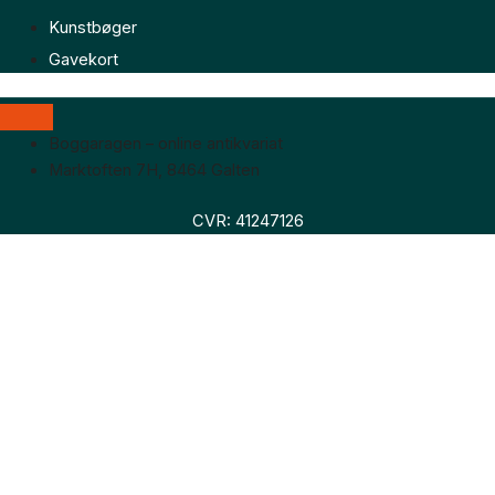
Kunstbøger
Gavekort
Boggaragen – online antikvariat
Marktoften 7H, 8464 Galten
CVR: 41247126
Faglitteratur
Skønlitteratur
Biografier
Nyheder
Om os