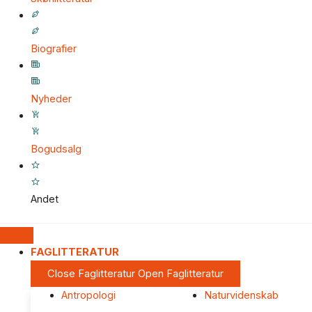
Biografier
Nyheder
Bogudsalg
Andet
FAGLITTERATUR
Close Faglitteratur
Open Faglitteratur
Antropologi
Naturvidenskab