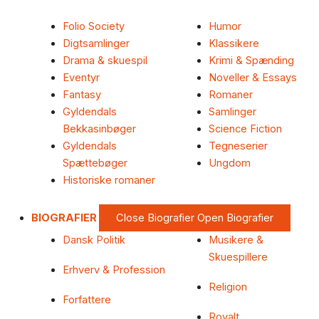
Folio Society
Humor
Digtsamlinger
Klassikere
Drama & skuespil
Krimi & Spænding
Eventyr
Noveller & Essays
Fantasy
Romaner
Gyldendals
Samlinger
Bekkasinbøger
Science Fiction
Gyldendals
Tegneserier
Spættebøger
Ungdom
Historiske romaner
BIOGRAFIER
Close Biografier
Open Biografier
Dansk Politik
Musikere &
Skuespillere
Erhverv & Profession
Religion
Forfattere
Royalt