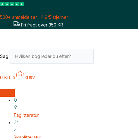
Gå
til
500+ anmeldelser | 4.9/5 stjerner
indholdet
Fri fragt over 350 KR
Søg
0
KR.
0
KURV
Faglitteratur
Skønlitteratur