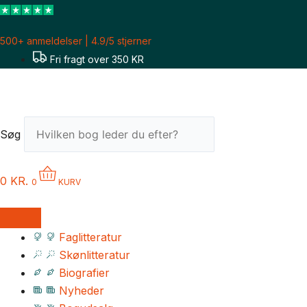
Gå
til
500+ anmeldelser | 4.9/5 stjerner
indholdet
Fri fragt over 350 KR
Søg
0
KR.
0
KURV
Faglitteratur
Skønlitteratur
Biografier
Nyheder